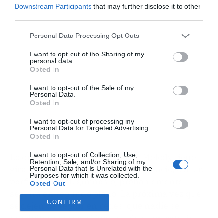
Publicidad
Downstream Participants
that may further disclose it to other
third parties.
Personal Data Processing Opt Outs
I want to opt-out of the Sharing of my
personal data.
Opted In
I want to opt-out of the Sale of my
Personal Data.
Opted In
I want to opt-out of processing my
Personal Data for Targeted Advertising.
Opted In
I want to opt-out of Collection, Use,
Lo que queda ahora es la calma. Melody tiene
Retention, Sale, and/or Sharing of my
gira y Eurovisión ya es historia. Ignacio, con su
Personal Data that Is Unrelated with the
Purposes for which it was collected.
perfil físico y su gimnasio, probablemente
Opted Out
seguirá en segundo plano. La próxima vez que
CONFIRM
se dejen de seguir en redes, que nadie se
precipite: a veces, el 'mute' solo es un rato de