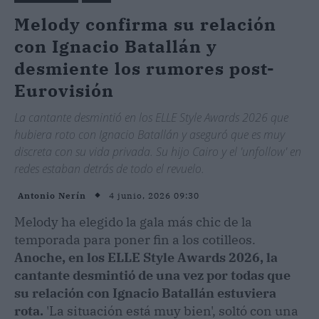
Melody confirma su relación
con Ignacio Batallán y
desmiente los rumores post-
Eurovisión
La cantante desmintió en los ELLE Style Awards 2026 que
hubiera roto con Ignacio Batallán y aseguró que es muy
discreta con su vida privada. Su hijo Cairo y el 'unfollow' en
redes estaban detrás de todo el revuelo.
4 junio, 2026 09:30
Antonio Nerín
Melody ha elegido la gala más chic de la
temporada para poner fin a los cotilleos.
Anoche, en los ELLE Style Awards 2026, la
cantante desmintió de una vez por todas que
su relación con Ignacio Batallán estuviera
rota.
'La situación está muy bien', soltó con una