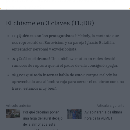
paz en el móvil.
El chisme en 3 claves (TL;DR)
👀
¿Quiénes son los protagonistas?
Melody, la cantante que
nos representó en Eurovisión, y su pareja Ignacio Batallán,
entrenador personal y exvoleibolista.
🔥
¿Cuál es el drama?
Un 'unfollow' mutuo en redes desató
rumores de ruptura que ni el padre de ella consiguió apagar.
📲
¿Por qué todo internet habla de esto?
Porque Melody ha
aprovechado una alfombra roja para cerrar el culebrón con una
frase: 'estamos muy bien'.
Artículo anterior
Artículo siguiente
Por qué deberías poner
Aviso naranja de última
una hoja de laurel debajo
hora de la AEMET
de la almohada esta