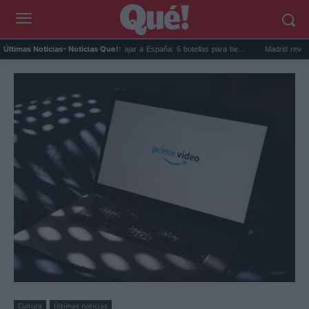
t...
Los vinos para viajar a España: 6 botellas para be...
Madrid reverdece la M-
Últimas Noticias
- Noticias Que!:
Cultura
Últimas noticias