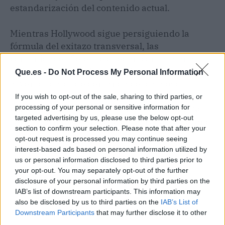
estandarización del contenido actual.
Mientras Hollywood sigue persiguiendo la
fórmula del exitazo transversal, las
comunidades fieles se quedan con las ganas.
Quizá dentro de seis meses Amazon recapacite
Que.es -
Do Not Process My Personal Information
al ver los datos de demanda del catálogo
antiguo. O tal vez encargue un Stargate con
If you wish to opt-out of the sale, sharing to third parties, or
processing of your personal or sensitive information for
cameos de influencers y bailes de TikTok. No
targeted advertising by us, please use the below opt-out
sería la primera sorpresa desagradable del año.
section to confirm your selection. Please note that after your
opt-out request is processed you may continue seeing
interest-based ads based on personal information utilized by
us or personal information disclosed to third parties prior to
your opt-out. You may separately opt-out of the further
disclosure of your personal information by third parties on the
IAB’s list of downstream participants. This information may
also be disclosed by us to third parties on the
IAB’s List of
Downstream Participants
that may further disclose it to other
third parties.