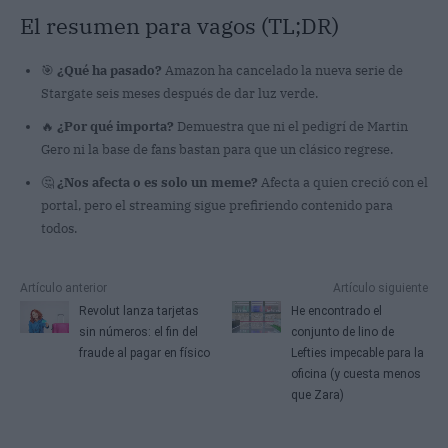
El resumen para vagos (TL;DR)
🎯
¿Qué ha pasado?
Amazon ha cancelado la nueva serie de
Stargate seis meses después de dar luz verde.
🔥
¿Por qué importa?
Demuestra que ni el pedigrí de Martin
Gero ni la base de fans bastan para que un clásico regrese.
🤔
¿Nos afecta o es solo un meme?
Afecta a quien creció con el
portal, pero el streaming sigue prefiriendo contenido para
todos.
Artículo anterior
Artículo siguiente
Revolut lanza tarjetas
He encontrado el
sin números: el fin del
conjunto de lino de
fraude al pagar en físico
Lefties impecable para la
oficina (y cuesta menos
que Zara)