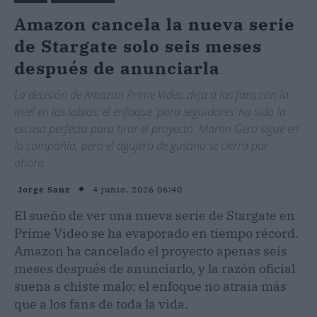
Amazon cancela la nueva serie
de Stargate solo seis meses
después de anunciarla
La decisión de Amazon Prime Video deja a los fans con la
miel en los labios: el enfoque 'para seguidores' ha sido la
excusa perfecta para tirar el proyecto. Martin Gero sigue en
la compañía, pero el agujero de gusano se cierra por
ahora.
4 junio, 2026 06:40
Jorge Sanz
El sueño de ver una nueva serie de Stargate en
Prime Video se ha evaporado en tiempo récord.
Amazon ha cancelado el proyecto apenas seis
meses después de anunciarlo, y la razón oficial
suena a chiste malo: el enfoque no atraía más
que a los fans de toda la vida.