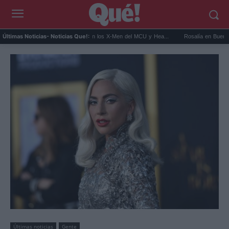
Kit Connor será Cíclope en los X-Men del MCU y Hea...
Rosalía en Buenos Aires: de
Últimas Noticias
- Noticias Que!:
Últimas noticias
Gente