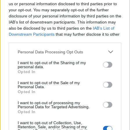
lanzar productos que excluyan a una parte
us or personal information disclosed to third parties prior to
your opt-out. You may separately opt-out of the further
enorme de su público. Y menos aún reaccionar
disclosure of your personal information by third parties on the
con excusas corporativas cuando la crítica
IAB’s list of downstream participants. This information may
viene de una creadora con una trayectoria
also be disclosed by us to third parties on the
IAB’s List of
intachable en la defensa de la representación.
Downstream Participants
that may further disclose it to other
Si Haus Labs quiere volver a ser la marca que
third parties.
elogiaba Golloria en 2024, va a tener que volver
Personal Data Processing Opt Outs
a poner los tonos en el centro, literalmente.
I want to opt-out of the Sharing of my
personal data.
El chisme en 3 claves (TL;DR)
Opted In
I want to opt-out of the Sale of my
👀
¿Quiénes son los protagonistas?
Lady Gaga, su marca Haus
Personal Data.
Labs y la influencer Golloria.
Opted In
🔥
¿Cuál es el drama?
Los nuevos bronceadores de Haus Labs
I want to opt-out of processing my
Personal Data for Targeted Advertising.
no incluyen tonos que funcionen en pieles oscuras, y la crítica
Opted In
de Golloria fue temporalmente censurada.
I want to opt-out of Collection, Use,
📲
¿Por qué todo internet habla de esto?
Porque revive el
Retention, Sale, and/or Sharing of my