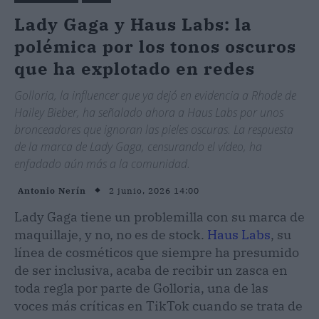
Lady Gaga y Haus Labs: la
polémica por los tonos oscuros
que ha explotado en redes
Golloria, la influencer que ya dejó en evidencia a Rhode de
Hailey Bieber, ha señalado ahora a Haus Labs por unos
bronceadores que ignoran las pieles oscuras. La respuesta
de la marca de Lady Gaga, censurando el vídeo, ha
enfadado aún más a la comunidad.
2 junio, 2026 14:00
Antonio Nerín
Lady Gaga tiene un problemilla con su marca de
maquillaje, y no, no es de stock.
Haus Labs
, su
línea de cosméticos que siempre ha presumido
de ser inclusiva, acaba de recibir un zasca en
toda regla por parte de Golloria, una de las
voces más críticas en TikTok cuando se trata de