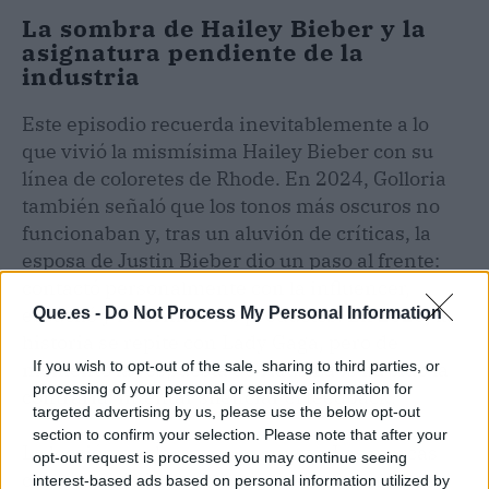
La sombra de Hailey Bieber y la
asignatura pendiente de la
industria
Este episodio recuerda inevitablemente a lo
que vivió la mismísima Hailey Bieber con su
línea de coloretes de Rhode. En 2024, Golloria
también señaló que los tonos más oscuros no
funcionaban y, tras un aluvión de críticas, la
esposa de Justin Bieber dio un paso al frente:
contactó personalmente con la influencer,
escuchó y reformuló los productos. En 2026, la
Que.es -
Do Not Process My Personal Information
historia se repite con Lady Gaga, pero de
momento la respuesta de Haus Labs ha sido la
If you wish to opt-out of the sale, sharing to third parties, or
processing of your personal or sensitive information for
contraria: intentar silenciar el feedback.
targeted advertising by us, please use the below opt-out
section to confirm your selection. Please note that after your
La lección es clara y no es nueva. Las marcas
opt-out request is processed you may continue seeing
con mensaje inclusivo no pueden permitirse
interest-based ads based on personal information utilized by