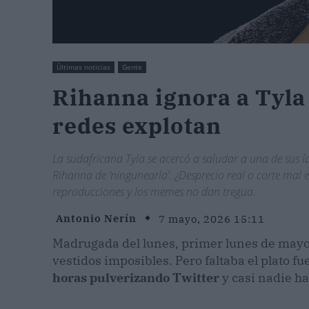
Últimas noticias
Gente
Rihanna ignora a Tyla 
redes explotan
La sudafricana Tyla se acercó a saludar a una de sus íd
Rihanna de ‘ningunearla’. ¿Desprecio real o corte mal e
reproducciones y los memes no dan tregua.
Antonio Nerín
7 mayo, 2026 15:11
Madrugada del lunes, primer lunes de mayo,
vestidos imposibles. Pero faltaba el plato fu
horas pulverizando Twitter
y casi nadie ha