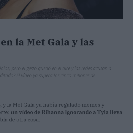
en la Met Gala y las
olos, pero el gesto quedó en el aire y las redes acusan a
ditado? El vídeo ya supera los cinco millones de
 y la Met Gala ya había regalado memes y
erte:
un vídeo de Rihanna ignorando a Tyla lleva
bla de otra cosa.