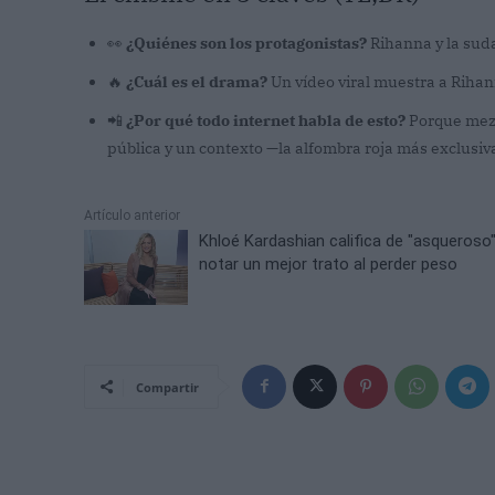
👀
¿Quiénes son los protagonistas?
Rihanna y la suda
🔥
¿Cuál es el drama?
Un vídeo viral muestra a Rihann
📲
¿Por qué todo internet habla de esto?
Porque mezc
pública y un contexto —la alfombra roja más exclusiv
Artículo anterior
Khloé Kardashian califica de "asqueroso
notar un mejor trato al perder peso
Compartir