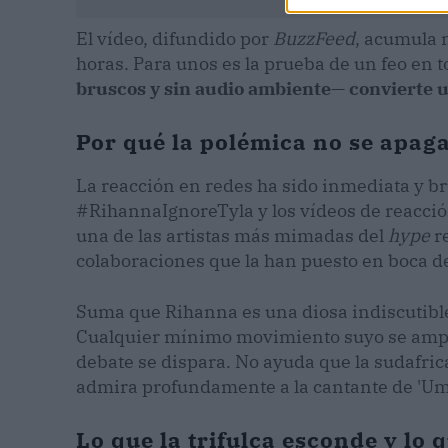
El vídeo, difundido por
BuzzFeed
, acumula 
horas. Para unos es la prueba de un feo en t
bruscos y sin audio ambiente— convierte 
Por qué la polémica no se apag
La reacción en redes ha sido inmediata y br
#RihannaIgnoreTyla y los vídeos de reacció
una de las artistas más mimadas del
hype
re
colaboraciones que la han puesto en boca de
Suma que Rihanna es una diosa indiscutible
Cualquier mínimo movimiento suyo se amplif
debate se dispara. No ayuda que la sudafri
admira profundamente a la cantante de 'Umb
Lo que la trifulca esconde y lo