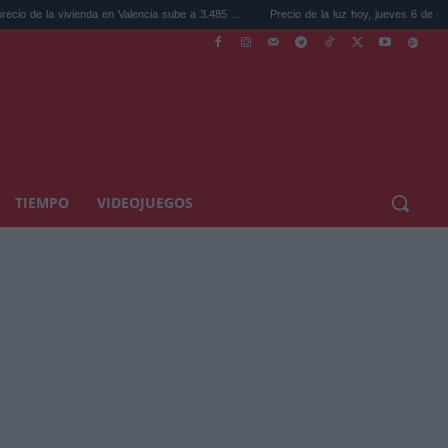
ivienda en Valencia sube a 3.485 ...
Precio de la luz hoy, jueves 6 de agosto: la hora .
TIEMPO
VIDEOJUEGOS