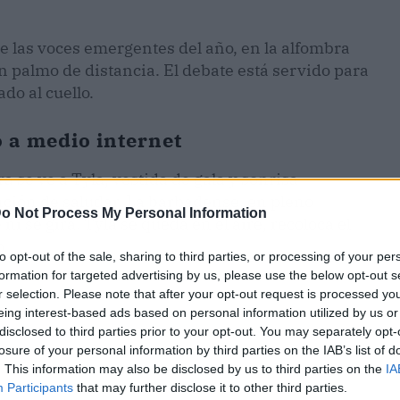
 las voces emergentes del año, en la alfombra
n palmo de distancia. El debate está servido para
do al cuello.
o a medio internet
 se ve a Tyla, vestida de gala y sonrisa
nción de saludar. La barbadense, en pleno
o Not Process My Personal Information
i se gira. Tyla se queda en el aire, recoloca el
o.
to opt-out of the sale, sharing to third parties, or processing of your per
formation for targeted advertising by us, please use the below opt-out s
r selection. Please note that after your opt-out request is processed y
eing interest-based ads based on personal information utilized by us or
disclosed to third parties prior to your opt-out. You may separately opt-
losure of your personal information by third parties on the IAB’s list of
. This information may also be disclosed by us to third parties on the
IA
Participants
that may further disclose it to other third parties.