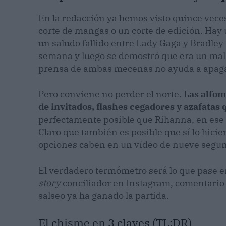
En la redacción ya hemos visto quince veces 
corte de mangas o un corte de edición. Hay
un saludo fallido entre Lady Gaga y Bradle
semana y luego se demostró que era un mal á
prensa de ambas mecenas no ayuda a apagar
Pero conviene no perder el norte.
Las alfom
de invitados, flashes cegadores y azafatas
perfectamente posible que Rihanna, en ese i
Claro que también es posible que sí lo hicie
opciones caben en un vídeo de nueve segun
El verdadero termómetro será lo que pase en
story
conciliador en Instagram, comentario 
salseo ya ha ganado la partida.
El chisme en 3 claves (TL;DR)