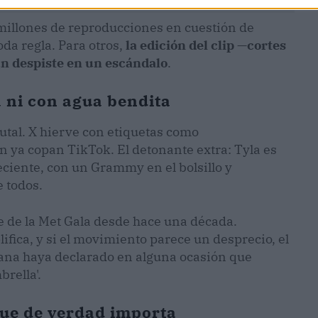
millones de reproducciones en cuestión de
oda regla. Para otros,
la edición del clip —cortes
un despiste en un escándalo
.
a ni con agua bendita
utal. X hierve con etiquetas como
n ya copan TikTok. El detonante extra: Tyla es
ciente, con un Grammy en el bolsillo y
 todos.
 de la Met Gala desde hace una década.
ica, y si el movimiento parece un desprecio, el
cana haya declarado en alguna ocasión que
rella'.
 que de verdad importa