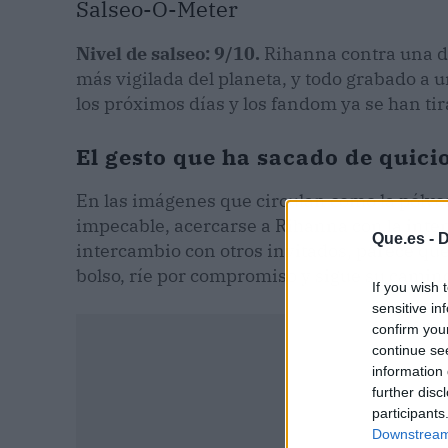
Salseo-O-Meter
Nivel de salseo: 9/10.
Rihanna contra una de
más vigilada del planeta, y todo grabado a u
los próximos días y los fandom ya se han tira
El gesto que ha sacado de quici
En las imágenes que circulan como la pólvora
impecable, acercarse a Rihanna con la inte
Que.es -
D
intercambio con otros invitados, parece que n
bolso, ríe por compromiso y sigue su camin
If you wish 
sensitive in
confirm you
continue se
information 
further disc
participants
Downstream 