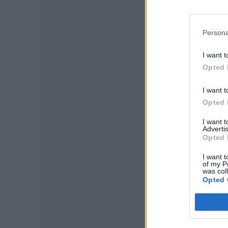
Persona
I want t
Opted 
P
I want t
Opted 
I want 
Advertis
Opted 
I want t
of my P
was col
Opted 