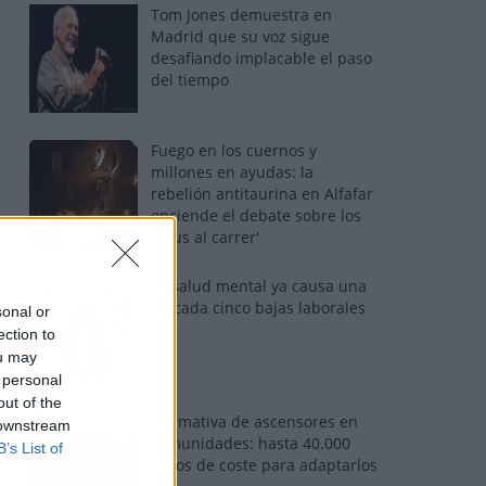
Tom Jones demuestra en
Madrid que su voz sigue
desafiando implacable el paso
del tiempo
Fuego en los cuernos y
millones en ayudas: la
rebelión antitaurina en Alfafar
enciende el debate sobre los
'bous al carrer'
La salud mental ya causa una
de cada cinco bajas laborales
sonal or
ection to
ou may
 personal
out of the
Normativa de ascensores en
 downstream
comunidades: hasta 40.000
B’s List of
euros de coste para adaptarlos