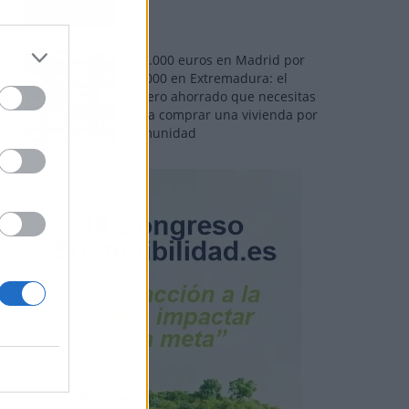
110.000 euros en Madrid por
31.000 en Extremadura: el
dinero ahorrado que necesitas
para comprar una vivienda por
comunidad