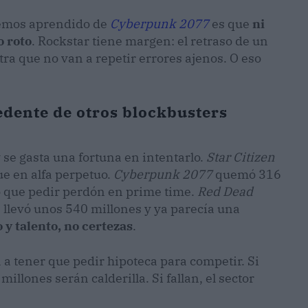
 hemos aprendido de
Cyberpunk 2077
es que
ni
o roto
. Rockstar tiene margen: el retraso de un
ra que no van a repetir errores ajenos. O eso
cedente de otros blockbusters
 se gasta una fortuna en intentarlo.
Star Citizen
ue en alfa perpetuo.
Cyberpunk 2077
quemó 316
vo que pedir perdón en prime time.
Red Dead
se llevó unos 540 millones y ya parecía una
 y talento, no certezas
.
 a tener que pedir hipoteca para competir. Si
l millones serán calderilla. Si fallan, el sector