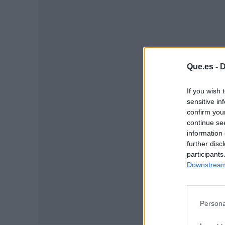
Que.es -
D
P
If you wish 
sensitive in
confirm you
continue se
information 
further disc
participants
Downstream 
Persona