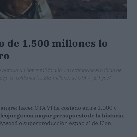
 de 1.500 millones lo
ro
a historia sin haber salido aún. Las estimaciones hablan de
deja en calderilla los 265 millones de GTA V. ¿El hype?
a sangre: hacer GTA VI ha costado entre 1.000 y
deojuego con mayor presupuesto de la historia
,
llywood o superproducción espacial de Elon