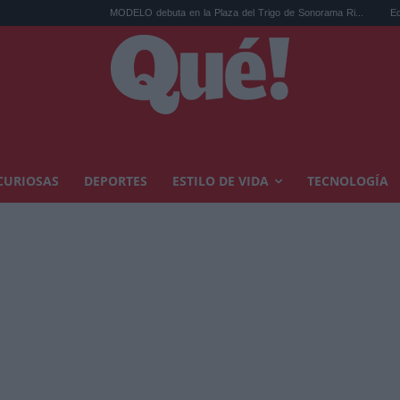
MODELO debuta en la Plaza del Trigo de Sonorama Ri...
Eclipse solar en C
CURIOSAS
DEPORTES
ESTILO DE VIDA
TECNOLOGÍA