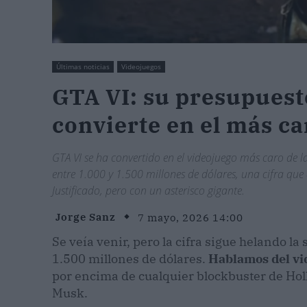
Últimas noticias
Videojuegos
GTA VI: su presupuesto
convierte en el más ca
GTA VI se ha convertido en el videojuego más caro de l
entre 1.000 y 1.500 millones de dólares, una cifra que 
Justificado, pero con un asterisco gigante.
Jorge Sanz
7 mayo, 2026 14:00
Se veía venir, pero la cifra sigue helando l
1.500 millones de dólares.
Hablamos del vi
por encima de cualquier blockbuster de Ho
Musk.