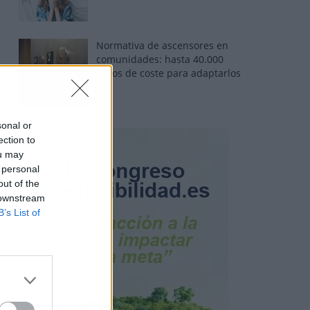
Normativa de ascensores en
comunidades: hasta 40.000
euros de coste para adaptarlos
sonal or
ection to
ou may
 personal
out of the
 downstream
B’s List of