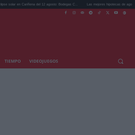
ariñena del 12 agosto: Bodegas C...
Las mejores hipotecas de agosto: el TAE más co
TIEMPO
VIDEOJUEGOS