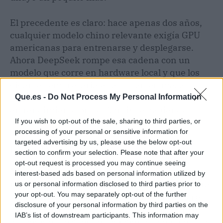
El precedente es claro: hace apenas dos años,
cualquier modelo chino relevante exigía GPU
americanas para entrenarse y desplegarse.
Ahora DeepSeek rompe esa cadena con un
modelo que corre en hardware local y que los
gigantes empresariales adoptan en masa. ¿El
próximo paso? Que los chips chinos den el salto
Que.es -
Do Not Process My Personal Information
en rendimiento bruto. Ahí sigue habiendo
brecha, pero la dirección es la correcta.
If you wish to opt-out of the sale, sharing to third parties, or
processing of your personal or sensitive information for
targeted advertising by us, please use the below opt-out
Hype-O-Meter
section to confirm your selection. Please note that after your
opt-out request is processed you may continue seeing
Nivel de hype: 8,5/10.
DeepSeek V4 es el
interest-based ads based on personal information utilized by
modelo que Pekín llevaba años esperando para
us or personal information disclosed to third parties prior to
your opt-out. You may separately opt-out of the further
justificar sus inversiones en semiconductores.
disclosure of your personal information by third parties on the
Cuatro fabricantes chinos ya son compatibles y
IAB’s list of downstream participants. This information may
los pedidos se cuentan por cientos de miles. La