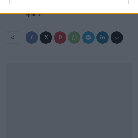
excámara y las
GNP
acusaciones de
explotación