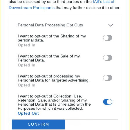
also be disclosed by us to third parties on the
IAB’s List of
puntuación no es un diez porque fuera del
Downstream Participants
that may further disclose it to other
ecosistema chino la cosa se enfría — por ahora,
third parties.
el mundo sigue bailando al ritmo de Silicon
Personal Data Processing Opt Outs
Valley.
I want to opt-out of the Sharing of my
personal data.
El resumen para vagos (TL;DR)
Opted In
I want to opt-out of the Sale of my
🎯
¿Qué ha pasado?
DeepSeek V4 funciona de serie con chips
Personal Data.
chinos y cuatro fabricantes lo soportan desde el día uno.
Opted In
🔥
¿Por qué importa?
China da un paso de gigante para
I want to opt-out of processing my
esquivar las sanciones de EE.UU. en hardware de IA.
Personal Data for Targeted Advertising.
Opted In
🤔
¿Nos afecta o es solo un meme?
Afecta sobre todo a la
industria china, pero si vives fuera, no esperes milagros aún.
I want to opt-out of Collection, Use,
Retention, Sale, and/or Sharing of my
Personal Data that Is Unrelated with the
Purposes for which it was collected.
Opted Out
Artículo anterior
Artículo siguiente
TheGrefg zanja la
BTS en México: la locura
CONFIRM
polémica con su
del ARMY en el Estadio