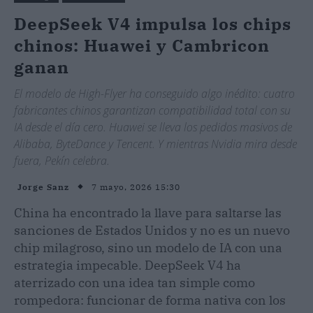
DeepSeek V4 impulsa los chips
chinos: Huawei y Cambricon
ganan
El modelo de High-Flyer ha conseguido algo inédito: cuatro
fabricantes chinos garantizan compatibilidad total con su
IA desde el día cero. Huawei se lleva los pedidos masivos de
Alibaba, ByteDance y Tencent. Y mientras Nvidia mira desde
fuera, Pekín celebra.
7 mayo, 2026 15:30
Jorge Sanz
China ha encontrado la llave para saltarse las
sanciones de Estados Unidos y no es un nuevo
chip milagroso, sino un modelo de IA con una
estrategia impecable. DeepSeek V4 ha
aterrizado con una idea tan simple como
rompedora: funcionar de forma nativa con los