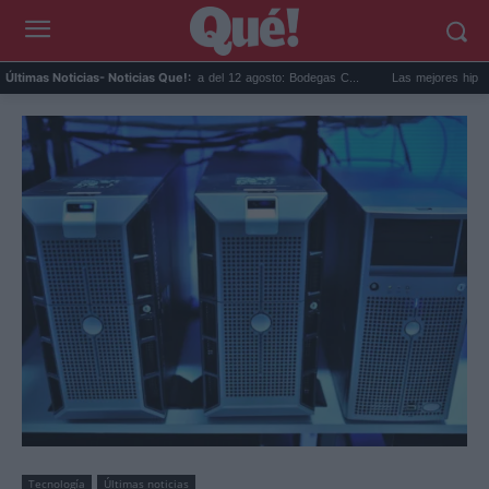
Eclipse solar en Cariñena del 12 agosto: Bodegas C...
Las mejores hipotecas de 
Últimas Noticias
- Noticias Que!:
Tecnología
Últimas noticias