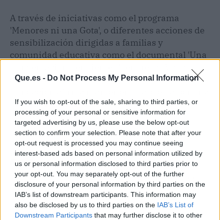
A través de iniciativas como el programa
'Menores ni una Gota', o diferentes acciones de
sensibilización dirigidas a familias y
comunidad educativa como el documental 'Una
Conversación Pendiente. Menores y Alcohol',
Que.es -
Do Not Process My Personal Information
disponible en su web y canales digitales, la
Fundación afirma mantener su apuesta por una
If you wish to opt-out of the sale, sharing to third parties, or
prevención basada en evidencia, educación y
processing of your personal or sensitive information for
concienciación.
targeted advertising by us, please use the below opt-out
section to confirm your selection. Please note that after your
opt-out request is processed you may continue seeing
Artículo anterior
Artículo siguiente
interest-based ads based on personal information utilized by
Este es el producto
La Fundación Jiménez
us or personal information disclosed to third parties prior to
estrella de Lidl para
Díaz impulsa la
your opt-out. You may separately opt-out of the further
presumir una manicura
innovación tecnológica
disclosure of your personal information by third parties on the
resistente y un cabello
aplicada a la
IAB’s list of downstream participants. This information may
fuerte por 4 euros
rehabilitación
also be disclosed by us to third parties on the
IAB’s List of
neurológica
Downstream Participants
that may further disclose it to other