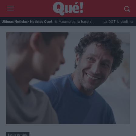
Guerra abierta en la familia Matamoros: la frase s...
La DGT lo confirma hoy: este
Últimas Noticias
- Noticias Que!:
Estilo de vida