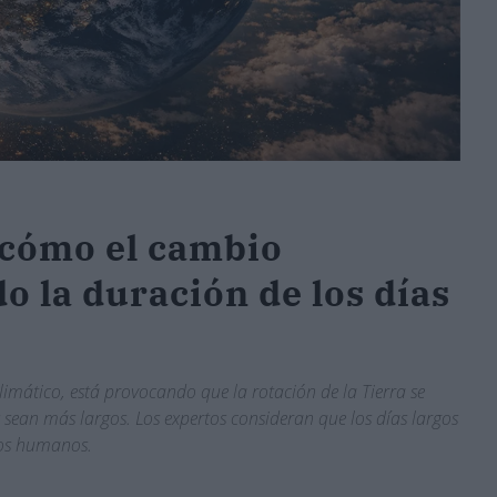
: cómo el cambio
do la duración de los días
imático, está provocando que la rotación de la Tierra se
 sean más largos. Los expertos consideran que los días largos
los humanos.