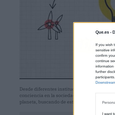
Que.es -
D
If you wish 
sensitive in
confirm you
continue se
information 
further disc
participants
Downstream 
Desde diferentes instituciones y organism
conciencia en la sociedad acerca de las
caus
planeta, buscando de esta manera una reacc
Persona
I want t