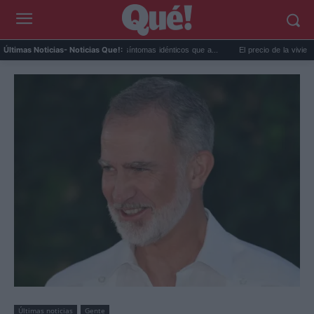
or extremo y ansiedad: síntomas idénticos que a...
El precio de la vivienda en Valenci
Últimas Noticias
- Noticias Que!:
Últimas noticias
Gente