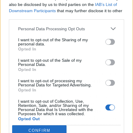
also be disclosed by us to third parties on the
IAB’s List of
Downstream Participants
that may further disclose it to other
third parties.
Personal Data Processing Opt Outs
I want to opt-out of the Sharing of my
personal data.
Opted In
I want to opt-out of the Sale of my
Personal Data.
Opted In
En casa no solo le aguardaba pacientemente su
mujer.
La princesa Leonor acababa de llegar a
I want to opt-out of processing my
Personal Data for Targeted Advertising.
Madrid
procedente de la Academia del Aire y el
Opted In
Espacio de San Javier, marcando el inicio de su
I want to opt-out of Collection, Use,
propio descanso académico.
A este
Retention, Sale, and/or Sharing of my
Personal Data that Is Unrelated with the
reencuentro se suma la infanta Sofía
, de quien
Purposes for which it was collected.
está previsto que aterrice en la capital española
Opted Out
en las próximas horas tras su viaje procedente
CONFIRM
de Lisboa.