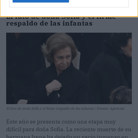
El luto de doña Sofía y el firme
respaldo de las infantas
El luto de doña Sofía y el firme respaldo de las infantas | Fuente: Agencias
Este año se presenta como una etapa muy
difícil para doña Sofía. La reciente muerte de su
hermana Irene ha dejado un vacío inmenso en