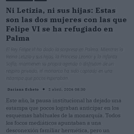
Ni Letizia, ni sus hijas: Estas
son las dos mujeres con las que
Felipe VI se ha refugiado en
Palma
El Rey Felipe VI ha dado la sorpresa en Palma. Mientras la
Reina Letizia y sus hijas, la Princesa Leonor y la Infanta
Sofía, mantienen su propia agenda o disfrutan de un
respiro privado, el monarca ha sido captado en una
estampa que pocos esperaban.
2 abril, 2026 08:30
Dariana Echeto
Este año, la pausa institucional ha dejado una
estampa que pocos lograban anticipar en los
esquemas habituales de la monarquía. Todos
los focos mediáticos apuntaban a una
desconexión familiar hermética, pero un