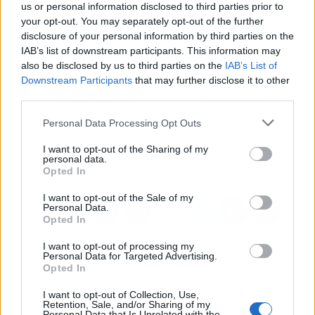
us or personal information disclosed to third parties prior to
un consumo urbano cada vez más informado.
your opt-out. You may separately opt-out of the further
disclosure of your personal information by third parties on the
IAB’s list of downstream participants. This information may
Artículo anterior
Artículo siguiente
also be disclosed by us to third parties on the
IAB’s List of
Hygie31 crea su filial
Rebuild 2026 convertirá
Downstream Participants
that may further disclose it to other
internacional en España
Madrid en capital
third parties.
y prevé alcanzar las
internacional de la
1.000 farmacias en
construcción
Personal Data Processing Opt Outs
2030
industrializada con un
impacto de más de 84
I want to opt-out of the Sharing of my
personal data.
millones
Opted In
I want to opt-out of the Sale of my
Personal Data.
Opted In
I want to opt-out of processing my
Personal Data for Targeted Advertising.
Opted In
I want to opt-out of Collection, Use,
Retention, Sale, and/or Sharing of my
Personal Data that Is Unrelated with the