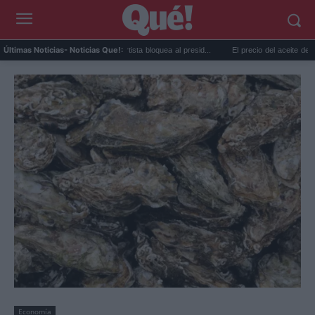
Taylor Swift y Trump: la artista bloquea al presid...
El precio del aceite de oliva cae
Últimas Noticias
- Noticias Que!:
Economía