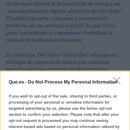
un formato donde la degustación se integra en
"una experiencia rápida, abierta y de alto flujo".
El público prueba, compara y reconoce el
producto en un entorno icónico" lo que sirve
para "normalizar el
consumo
y visibilizar la
ostra ante audiencias diversas.
En Valencia, De Claire Oyster Bar "afianza un
enfoque de ostrería de barra que combina
servicio ágil con contexto didáctico sobre
procedencias y perfiles de sabor". Su propuesta
Que.es -
Do Not Process My Personal Information
va en línea con la tendencia de desplazar el
consumo de ostras de las ocasiones especiales
If you wish to opt-out of the sale, sharing to third parties, or
hacia un consumo más frecuente.
processing of your personal or sensitive information for
targeted advertising by us, please use the below opt-out
En este sentido, el sector apuesta por la
section to confirm your selection. Please note that after your
conexión entre el medio acuático y la cadena de
opt-out request is processed you may continue seeing
valor de la industria al tiempo que se favorece
interest-based ads based on personal information utilized by