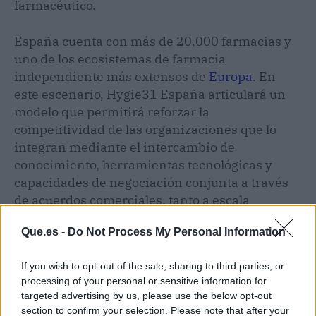
farmacéutico.
España cuenta con más de 20.000 farmacias y
uno de los ecosistemas de farmacia
independiente más extensos de
Europa
. En
este escenario, Hygie31 España articulará un
modelo que permitirá reforzar la
competitividad de las organizaciones que lo
integran mediante el intercambio de
conocimiento, herramientas tecnológicas y
capacidades de negociación conjunta a través
de acuerdos comerciales, tanto a escala
nacional como europea. "La alianza con
Que.es -
Do Not Process My Personal Information
CentralFarma camina en esta dirección",
afirmaron.
If you wish to opt-out of the sale, sharing to third parties, or
processing of your personal or sensitive information for
targeted advertising by us, please use the below opt-out
section to confirm your selection. Please note that after your