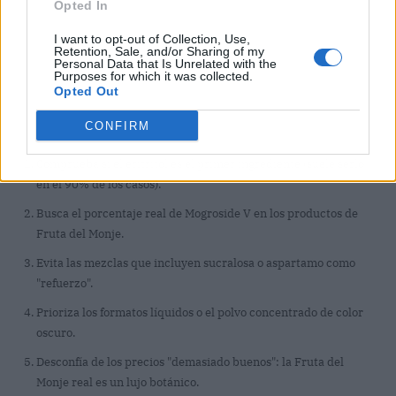
Opted In
I want to opt-out of Collection, Use,
Retention, Sale, and/or Sharing of my
Personal Data that Is Unrelated with the
Purposes for which it was collected.
Opted Out
CONFIRM
Comprueba si el eritritol es el primer ingrediente (suele serlo
en el 90% de los casos).
Busca el porcentaje real de Mogroside V en los productos de
Fruta del Monje.
Evita las mezclas que incluyen sucralosa o aspartamo como
"refuerzo".
Prioriza los formatos líquidos o el polvo concentrado de color
oscuro.
Desconfía de los precios "demasiado buenos": la Fruta del
Monje real es un lujo botánico.