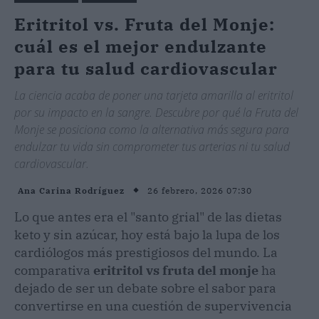
Eritritol vs. Fruta del Monje:
cuál es el mejor endulzante
para tu salud cardiovascular
La ciencia acaba de poner una tarjeta amarilla al eritritol
por su impacto en la sangre. Descubre por qué la Fruta del
Monje se posiciona como la alternativa más segura para
endulzar tu vida sin comprometer tus arterias ni tu salud
cardiovascular.
26 febrero, 2026 07:30
Ana Carina Rodríguez
Lo que antes era el "santo grial" de las dietas
keto y sin azúcar, hoy está bajo la lupa de los
cardiólogos más prestigiosos del mundo. La
comparativa
eritritol vs fruta del monje
ha
dejado de ser un debate sobre el sabor para
convertirse en una cuestión de supervivencia