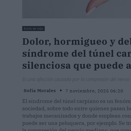
Estilo de vida
Dolor, hormigueo y deb
síndrome del túnel car
silenciosa que puede 
Es una afección causada por la compresión del nervi
Sofía Morales
7 noviembre, 2025 06:20
El síndrome del túnel carpiano es un fenó
sociedad, sobre todo entre quienes pasan ho
trabajos mecanizados y donde emplean con
puede ser una peluquera, por ejemplo. Se t
la compresión del nervio mediano, que con