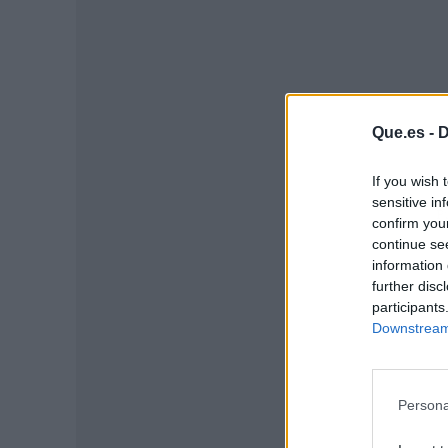
Que.es -
D
If you wish 
sensitive in
P
confirm you
continue se
information 
further disc
participants
Downstream 
Persona