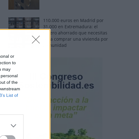
110.000 euros en Madrid por
31.000 en Extremadura: el
dinero ahorrado que necesitas
para comprar una vivienda por
comunidad
sonal or
ection to
ou may
 personal
out of the
 downstream
B’s List of