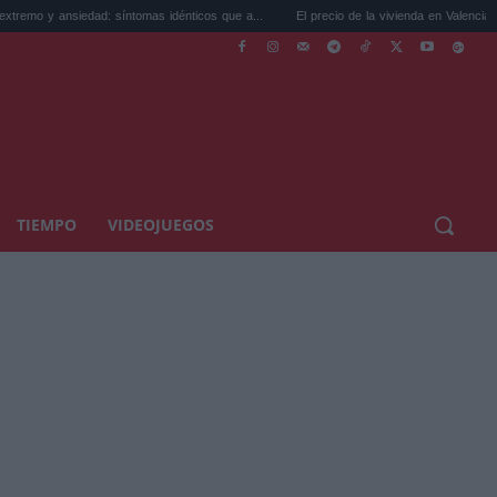
ad: síntomas idénticos que a...
El precio de la vivienda en Valencia sube a 3.485 ...
TIEMPO
VIDEOJUEGOS