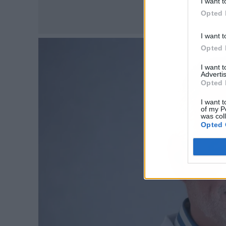
I want t
Opted 
I want t
Opted 
I want 
Advertis
Opted 
I want t
of my P
was col
Opted 