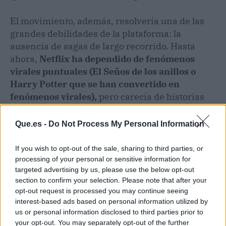
El movimiento, además, resolvería una de las
grandes debilidades de la plataforma: la
ausencia de sagas de largo recorrido. Hasta
ahora,
Netflix ha dependido de fenómenos
virales puntuales (El Seños de los anillos o
Harry Potter que se han convertido en
fenómenos virales),
pero carecía de historias
capaces de sostenerse en el tiempo y con esta
jugada estratégica podría cambiar este
Que.es -
Do Not Process My Personal Information
mundillo para siempre, marcando un
verdadero hito. Con estas franquicias en sus
If you wish to opt-out of the sale, sharing to third parties, or
manos,
la compañía podría blindar su posición
processing of your personal or sensitive information for
targeted advertising by us, please use the below opt-out
durante años
y plantar cara de verdad a
section to confirm your selection. Please note that after your
Disney+, uno de sus principales competidores
opt-out request is processed you may continue seeing
en la “batalla del streaming”.
interest-based ads based on personal information utilized by
us or personal information disclosed to third parties prior to
Una operación histórica con
your opt-out. You may separately opt-out of the further