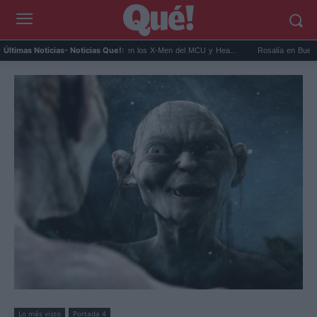
Kit Connor será Cíclope en los X-Men del MCU y Hea...
Rosalía en Buenos Aires: det
Últimas Noticias
- Noticias Que!:
Lo más visto
Portada 4