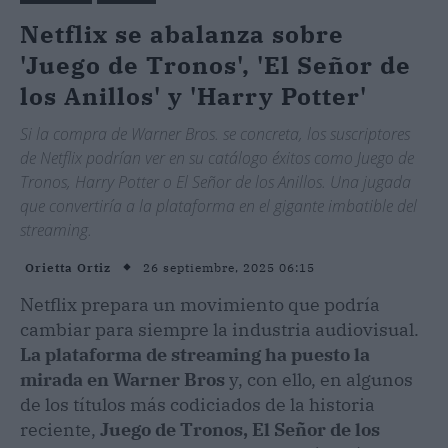
Netflix se abalanza sobre
'Juego de Tronos', 'El Señor de
los Anillos' y 'Harry Potter'
Si la compra de Warner Bros. se concreta, los suscriptores
de Netflix podrían ver en su catálogo éxitos como Juego de
Tronos, Harry Potter o El Señor de los Anillos. Una jugada
que convertiría a la plataforma en el gigante imbatible del
streaming.
26 septiembre, 2025 06:15
Orietta Ortiz
Netflix prepara un movimiento que podría
cambiar para siempre la industria audiovisual.
La plataforma de streaming ha puesto la
mirada en Warner Bros
y, con ello, en algunos
de los títulos más codiciados de la historia
reciente,
Juego de Tronos, El Señor de los