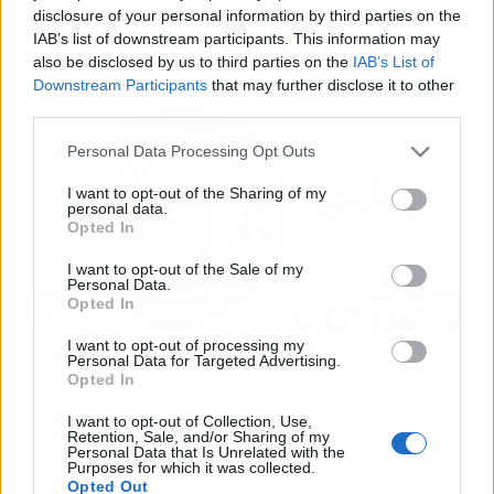
obstáculos: deuda, competencia y
disclosure of your personal information by third parties on the
el ojo de los reguladores
IAB’s list of downstream participants. This information may
also be disclosed by us to third parties on the
IAB’s List of
Downstream Participants
that may further disclose it to other
third parties.
Personal Data Processing Opt Outs
I want to opt-out of the Sharing of my
personal data.
Opted In
I want to opt-out of the Sale of my
Personal Data.
Opted In
I want to opt-out of processing my
Paramount Global y Skydance ya han mostrado interés, lo que anticipa una
Personal Data for Targeted Advertising.
puja encarnizada. Fuente: Agencias
Opted In
Aunque la operación parece atractiva sobre el
I want to opt-out of Collection, Use,
Retention, Sale, and/or Sharing of my
papel, no está exenta de obstáculos y no son tan
Personal Data that Is Unrelated with the
fáciles de sortear.
Warner Bros Discovery
Purposes for which it was collected.
Opted Out