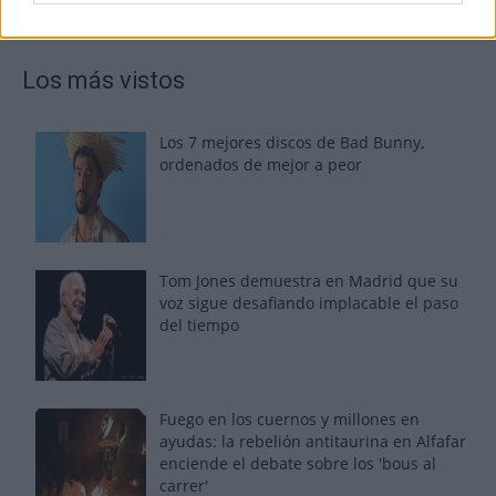
Los más vistos
Los 7 mejores discos de Bad Bunny,
ordenados de mejor a peor
Tom Jones demuestra en Madrid que su
voz sigue desafiando implacable el paso
del tiempo
Fuego en los cuernos y millones en
ayudas: la rebelión antitaurina en Alfafar
enciende el debate sobre los 'bous al
carrer'