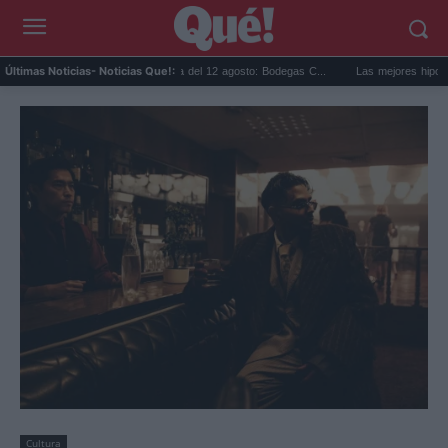
Eclipse solar en Cariñena del 12 agosto: Bodegas C...
Las mejores hipotecas de
Últimas Noticias
- Noticias Que!:
Cultura