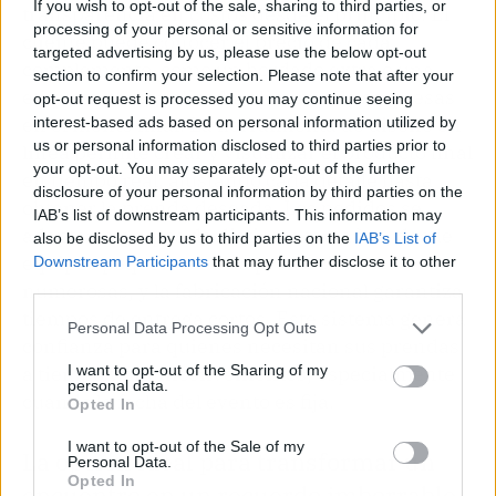
If you wish to opt-out of the sale, sharing to third parties, or
transparencia en costos desde el principio. El
processing of your personal or sensitive information for
cliente puede conocer el precio de cada
targeted advertising by us, please use the below opt-out
complemento, como un bordado extra o una
section to confirm your selection. Please note that after your
etiqueta personalizada, eliminando sorpresas
opt-out request is processed you may continue seeing
en el monto final. La herramienta de diseño en
interest-based ads based on personal information utilized by
us or personal information disclosed to third parties prior to
línea permite crear y visualizar el producto final
your opt-out. You may separately opt-out of the further
en tiempo real, ajustando cada detalle hasta
disclosure of your personal information by third parties on the
obtener la prenda deseada. Los pedidos se
IAB’s list of downstream participants. This information may
adaptan a grupos de distintos tamaños, desde
also be disclosed by us to third parties on the
IAB’s List of
equipos pequeños hasta promociones
Downstream Participants
that may further disclose it to other
third parties.
numerosas, y la fabricación nacional garantiza
tiempos de entrega cortos. Este sistema genera
Personal Data Processing Opt Outs
confianza para quienes necesitan sus prendas
I want to opt-out of the Sharing of my
a tiempo y sin inconvenientes, especialmente
personal data.
cuando la fecha del evento es fija.
Opted In
I want to opt-out of the Sale of my
La opción ideal para transformar un
Personal Data.
Opted In
encuentro en un recuerdo imborrable