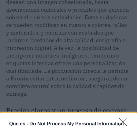
desean una imagen cohesionada, hasta
asociaciones culturales o juveniles que quieren
sobresalir en sus actividades. Estas sudaderas
se pueden modificar en cuanto a colores, tallas
y materiales, y cuentan con acabados que
incluyen bordados de alta calidad, serigrafía o
impresión digital. A la vez, la posibilidad de
incorporar nombres, imágenes, banderas o
etiquetas internas ofrece una personalización
casi ilimitada. La producción directa le permite
a Kronix evitar intermediarios, asegurando un
completo control sobre la calidad y rapidez de
entrega.
Precios claros y un proceso de compra
sencillo
Que.es -
Do Not Process My Personal Information
Una de las fortalezas de Kronix es la