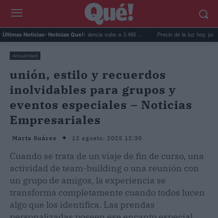
l precio de la vivienda en Valencia sube a 3.485 ...
Precio de la luz hoy, jueves 6 de 
Últimas Noticias
- Noticias Que!:
Actualidad
unión, estilo y recuerdos
inolvidables para grupos y
eventos especiales – Noticias
Empresariales
12 agosto, 2025 12:30
Marta Suárez
Cuando se trata de un viaje de fin de curso, una
actividad de team-building o una reunión con
un grupo de amigos, la experiencia se
transforma completamente cuando todos lucen
algo que los identifica. Las prendas
personalizadas poseen ese encanto especial