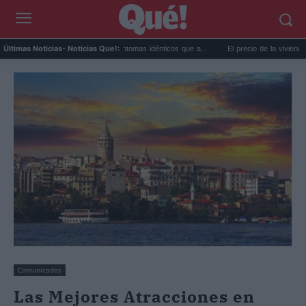
lor extremo y ansiedad: síntomas idénticos que a...
El precio de la vivienda en Valenc
Últimas Noticias
- Noticias Que!:
Comunicados
Las Mejores Atracciones en