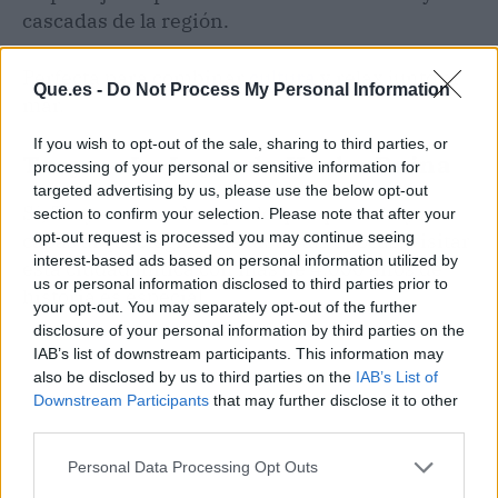
cascadas de la región.
Perfecta para combinar
cultura
y relax junto al
Que.es -
Do Not Process My Personal Information
mar.
If you wish to opt-out of the sale, sharing to third parties, or
Troya – La Leyenda Hecha Ruina
processing of your personal or sensitive information for
targeted advertising by us, please use the below opt-out
Sí, Troya existe. Aunque lo que queda hoy son
section to confirm your selection. Please note that after your
opt-out request is processed you may continue seeing
capas arqueológicas de distintas épocas, visitar
interest-based ads based on personal information utilized by
esta ciudad mítica con más de 4.000 años de
us or personal information disclosed to third parties prior to
historia es especial.
your opt-out. You may separately opt-out of the further
disclosure of your personal information by third parties on the
IAB’s list of downstream participants. This information may
also be disclosed by us to third parties on the
IAB’s List of
Downstream Participants
that may further disclose it to other
third parties.
Personal Data Processing Opt Outs