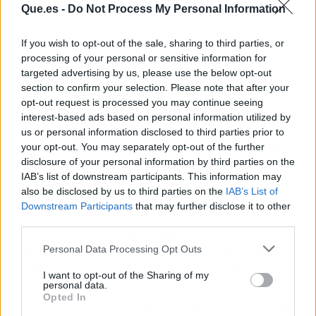
Que.es -
Do Not Process My Personal Information
If you wish to opt-out of the sale, sharing to third parties, or
processing of your personal or sensitive information for
targeted advertising by us, please use the below opt-out
section to confirm your selection. Please note that after your
opt-out request is processed you may continue seeing
A veces, con solo unos pocos euros o millas
interest-based ads based on personal information utilized by
adicionales, puedes pasar de un asiento
us or personal information disclosed to third parties prior to
estándar a uno con más espacio o en una zona
your opt-out. You may separately opt-out of the further
disclosure of your personal information by third parties on the
más tranquila.
IAB’s list of downstream participants. This information may
also be disclosed by us to third parties on the
IAB’s List of
5. Pequeños detalles
Downstream Participants
that may further disclose it to other
third parties.
Finalmente, no subestimes el valor de
Personal Data Processing Opt Outs
funciones como pantallas individuales, puertos
USB o cercanía a una ventana para tener mejor
I want to opt-out of the Sharing of my
iluminación natural. Si eres de los que trabaja
personal data.
Opted In
en el avión o quiere ver películas, no te olvides