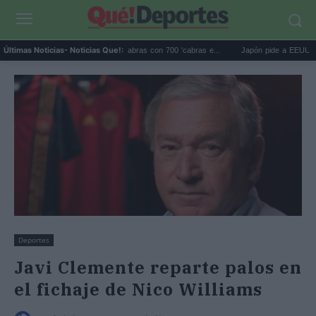
Galápagos eliminó 140.000 cabras con 700 'cabras e...
Japón pide a EEUU que deje 
Últimas Noticias
- Noticias Que!:
Deportes
Javi Clemente reparte palos en
el fichaje de Nico Williams