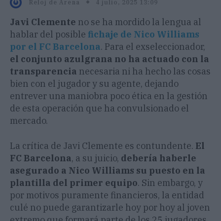
4 julio, 2025 13:09
Reloj de Arena
Javi Clemente
no se ha mordido la lengua al
hablar del posible
fichaje de Nico Williams
por el FC Barcelona
. Para el exseleccionador,
el conjunto azulgrana no ha actuado con la
transparencia
necesaria ni ha hecho las cosas
bien con el jugador y su agente, dejando
entrever una maniobra poco ética en la gestión
de esta operación que ha convulsionado el
mercado.
La crítica de Javi Clemente es contundente.
El
FC Barcelona
, a su juicio,
debería haberle
asegurado a Nico Williams su puesto en la
plantilla del primer equipo
. Sin embargo, y
por motivos puramente financieros, la entidad
culé no puede garantizarle hoy por hoy al joven
extremo que formará parte de los 25 jugadores