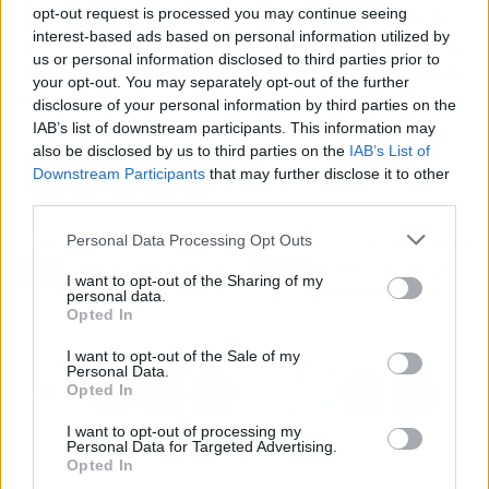
opt-out request is processed you may continue seeing
profunda comprensión del sentir de la afición
interest-based ads based on personal information utilized by
del
Athletic
, que a pesar de la decepción, podría
us or personal information disclosed to third parties prior to
perdonar al joven talento si decide quedarse en
your opt-out. You may separately opt-out of the further
casa.
disclosure of your personal information by third parties on the
IAB’s list of downstream participants. This information may
also be disclosed by us to third parties on the
IAB’s List of
Más información:
Nico Williams duda tras el último ofertón:
Downstream Participants
that may further disclose it to other
le pagan el doble que el FC Barcelona
third parties.
Personal Data Processing Opt Outs
Artículo anterior
Artículo siguiente
Corberán alucina con el
Kevin Lomónaco elige
I want to opt-out of the Sharing of my
objetivo del Valencia CF
entre Oviedo y Betis
personal data.
Opted In
en el Chelsea
I want to opt-out of the Sale of my
Personal Data.
Opted In
I want to opt-out of processing my
Personal Data for Targeted Advertising.
Opted In