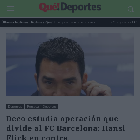
El perro se escapa de casa para visitar al vecino:...
La Garganta del Capitán en C
Últimas Noticias
- Noticias Que!:
Deportes
Portada 1 Deportes
Deco estudia operación que
divide al FC Barcelona: Hansi
Flick en contra