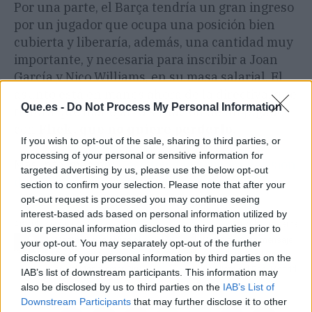
Por una parte, el Barça tendría un gran ingreso
por un jugador que ocupa una posición bien
cubierta y liberaría, además, una cantidad muy
importante, y necesaria para inscribir a Joan
García y Nico Williams, en su masa salarial. El
asunto está en manos ahora de la directiva, que
Que.es -
Do Not Process My Personal Information
tendrá que manejar la situación de un jugador
con
Flick, que no quiere perderlo.
If you wish to opt-out of the sale, sharing to third parties, or
processing of your personal or sensitive information for
Más información:
Deco toma la primera decisión
targeted advertising by us, please use the below opt-out
drástica en el FC Barcelona: no juega más
.
section to confirm your selection. Please note that after your
opt-out request is processed you may continue seeing
interest-based ads based on personal information utilized by
Artículo anterior
Artículo siguiente
us or personal information disclosed to third parties prior to
Mastantuono obliga al
Carvajal lanza mensaje
your opt-out. You may separately opt-out of the further
Real Madrid a negociar
rotundo tras volver a
disclosure of your personal information by third parties on the
con el Manchester City
una lista del Real Madrid
IAB’s list of downstream participants. This information may
also be disclosed by us to third parties on the
IAB’s List of
Downstream Participants
that may further disclose it to other