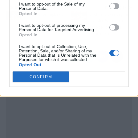
I want to opt-out of the Sale of my
Artículo anterior
Artículo siguiente
Personal Data.
Opted In
Pablo Barrios implora un
El Athletic pasa página
cambio de sistema a
con Nico Williams a
I want to opt-out of processing my
Simeone para lanzar al
base de fichajes: el
Personal Data for Targeted Advertising.
Atlético
primero es top
Opted In
I want to opt-out of Collection, Use,
Retention, Sale, and/or Sharing of my
Personal Data that Is Unrelated with the
Purposes for which it was collected.
Opted Out
CONFIRM