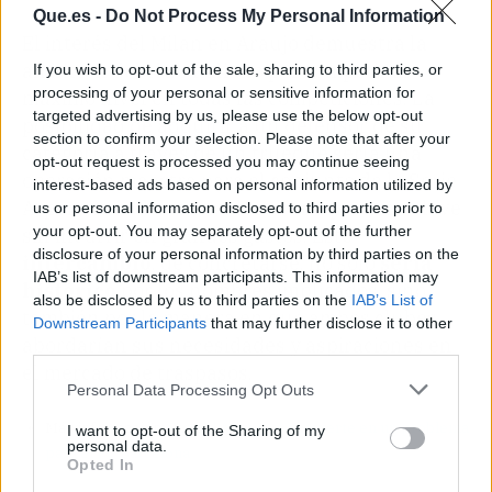
Que.es -
Do Not Process My Personal Information
El interés del Milan en Araujo demuestra la
ambición del club italiano por competir al
If you wish to opt-out of the sale, sharing to third parties, or
processing of your personal or sensitive information for
máximo nivel en todas las competiciones. La
targeted advertising by us, please use the below opt-out
posibilidad de adquirir a un defensor de su
section to confirm your selection. Please note that after your
categoría a través de un trueque sería una
opt-out request is processed you may continue seeing
operación maestra para el conjunto de la Serie
interest-based ads based on personal information utilized by
A, permitiéndoles fortalecer una posición clave
us or personal information disclosed to third parties prior to
your opt-out. You may separately opt-out of the further
sin incurrir en grandes gastos. Este
disclosure of your personal information by third parties on the
intercambio
, de concretarse, no solo
sería
IAB’s list of downstream participants. This information may
histórico
por los nombres implicados, sino
also be disclosed by us to third parties on the
IAB’s List of
también por la manera en que ambos clubes
Downstream Participants
that may further disclose it to other
abordarían sus necesidades y aspiraciones en
third parties.
el mercado de traspasos.
Personal Data Processing Opt Outs
Más información:
Ronald Araújo se convierte en un problema
I want to opt-out of the Sharing of my
personal data.
para el FC Barcelona
Opted In