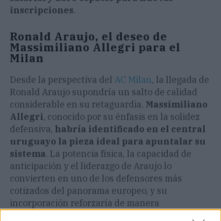
inscripciones
.
Ronald Araujo, el deseo de
Massimiliano Allegri para el
Milan
Desde la perspectiva del
AC Milan
, la llegada de
Ronald Araujo supondría un salto de calidad
considerable en su retaguardia.
Massimiliano
Allegri
, conocido por su énfasis en la solidez
defensiva,
habría identificado en el central
uruguayo la pieza ideal para apuntalar su
sistema
. La potencia física, la capacidad de
anticipación y el liderazgo de Araujo lo
convierten en uno de los defensores más
cotizados del panorama europeo, y su
incorporación reforzaría de manera
significativa la línea defensiva
rossonera
.