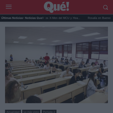
Connor será Cíclope en los X-Men del MCU y Hea...
Rosalía en Buenos Aires: detiene 
Últimas Noticias
- Noticias Que!:
Actualidad
Lo más visto
Portada 2