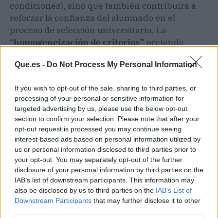
condiciones), sino que también contribuirá a
reforzar la confianza del alumnado en el
proceso de selección universitaria. La
“
homogeneización de criterios”
pretende
cerrar la brecha que dejaba en desventaja a
Que.es -
Do Not Process My Personal Information
estudiantes de algunas regiones frente a otras
con exámenes considerados más accesibles.
If you wish to opt-out of the sale, sharing to third parties, or
processing of your personal or sensitive information for
targeted advertising by us, please use the below opt-out
section to confirm your selection. Please note that after your
opt-out request is processed you may continue seeing
interest-based ads based on personal information utilized by
us or personal information disclosed to third parties prior to
your opt-out. You may separately opt-out of the further
disclosure of your personal information by third parties on the
IAB’s list of downstream participants. This information may
also be disclosed by us to third parties on the
IAB’s List of
Downstream Participants
that may further disclose it to other
third parties.