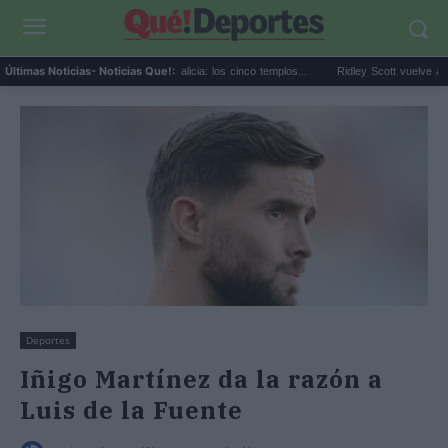
Café de especialidad en Galicia: los cinco templos...
Ridley Scott vuelve a la cienci
Últimas Noticias
- Noticias Que!:
Deportes
Iñigo Martínez da la razón a
Luis de la Fuente