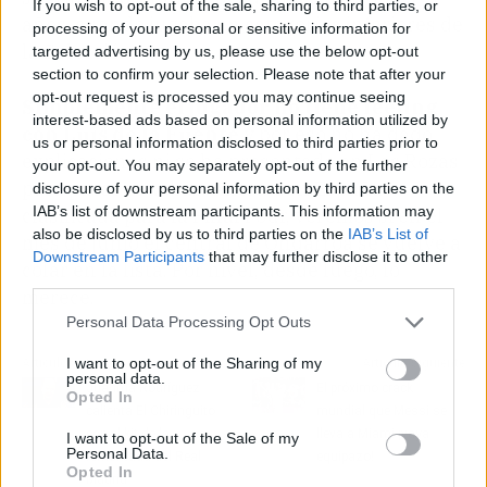
If you wish to opt-out of the sale, sharing to third parties, or
años, cuando jugaba en categorías inferiores de
processing of your personal or sensitive information for
la Selección.
targeted advertising by us, please use the below opt-out
section to confirm your selection. Please note that after your
opt-out request is processed you may continue seeing
Simplemente el jugador no tiene feeling
interest-based ads based on personal information utilized by
con Luis de la Fuente
y por eso no ha dado
us or personal information disclosed to third parties prior to
explicaciones ni se ha presentado en Las Rozas
your opt-out. You may separately opt-out of the further
para pasar pruebas. Ahora, con España
disclosure of your personal information by third parties on the
IAB’s list of downstream participants. This information may
clasificada para la Final Four, veremos si en el
also be disclosed by us to third parties on the
IAB’s List of
mes de junio el central de Ondarroa se vuelve a
Downstream Participants
that may further disclose it to other
colar en la lista. Por nivel, desde luego, lo
third parties.
merece.
Personal Data Processing Opt Outs
I want to opt-out of the Sharing of my
Artículo anterior
Artículo siguiente
personal data.
Juanma Rodríguez
El próximo crack
Opted In
calienta El Chiringuito
mundial que Messi se
con el kit de la
lleva a Miami ¡vaya
I want to opt-out of the Sale of my
Personal Data.
remontada del Real
equipazo!
Opted In
Madrid