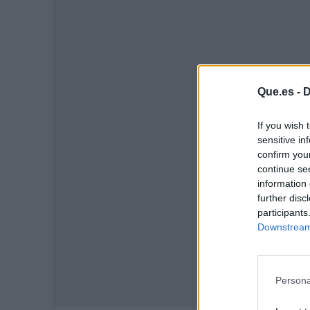
Que.es -
D
P
If you wish 
sensitive in
confirm you
continue se
information 
further disc
participants
Downstream 
Persona