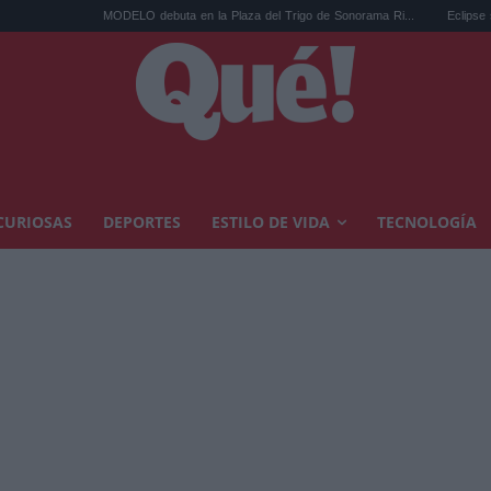
MODELO debuta en la Plaza del Trigo de Sonorama Ri...
Eclipse solar en Cariñen
CURIOSAS
DEPORTES
ESTILO DE VIDA
TECNOLOGÍA