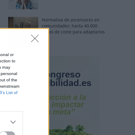
Normativa de ascensores en
comunidades: hasta 40.000
euros de coste para adaptarlos
sonal or
ection to
ou may
 personal
out of the
 downstream
B’s List of