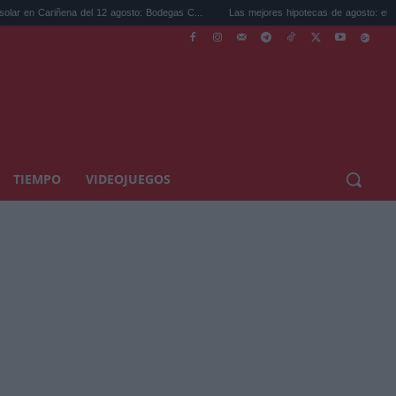
a del 12 agosto: Bodegas C...
Las mejores hipotecas de agosto: el TAE más compet..
TIEMPO
VIDEOJUEGOS