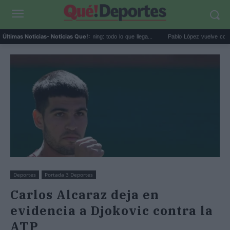
trenos de agosto en streaming: todo lo que llega...
Pablo López vuelve con 'El Cuatro
Últimas Noticias
- Noticias Que!:
Deportes
Portada 3 Deportes
Carlos Alcaraz deja en
evidencia a Djokovic contra la
ATP