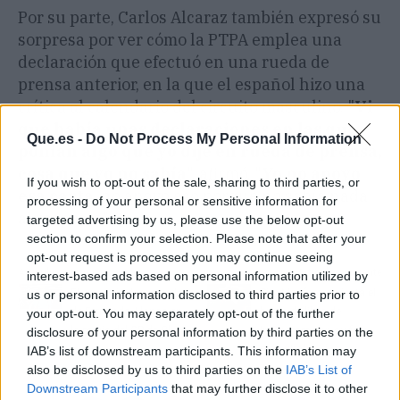
Por su parte, Carlos Alcaraz también expresó su
sorpresa por ver cómo la PTPA emplea una
declaración que efectuó en una rueda de
prensa anterior, en la que el español hizo una
crítica al calendario del circuito masculino. "
Vi
que había unas declaraciones en las que
Que.es -
Do Not Process My Personal Information
ponían algo que yo dije en rueda de prensa,
cosa que yo no sabía
", afirmó. "
Yo no apoyo
If you wish to opt-out of the sale, sharing to third parties, or
esa carta
, no apoyo eso porque no sabía nada
processing of your personal or sensitive information for
al respecto".
targeted advertising by us, please use the below opt-out
section to confirm your selection. Please note that after your
opt-out request is processed you may continue seeing
Artículo anterior
Artículo siguiente
interest-based ads based on personal information utilized by
El mensaje desgarrador
Sira Martínez revienta el
us or personal information disclosed to third parties prior to
de Fernando Alonso en
botón de likes de
your opt-out. You may separately opt-out of the further
la previa del GP de China
Instagram con su foto
disclosure of your personal information by third parties on the
más viral
IAB’s list of downstream participants. This information may
also be disclosed by us to third parties on the
IAB’s List of
Downstream Participants
that may further disclose it to other