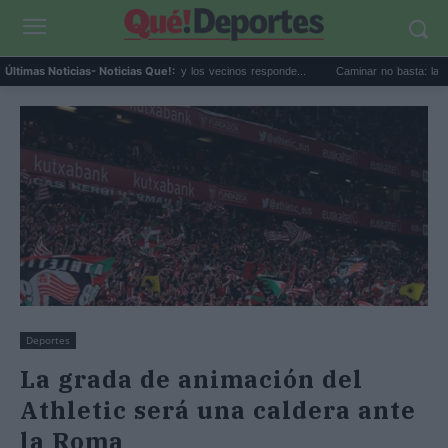
oe Jonas alucina con Xàbia y los vecinos responde...
Caminar no basta: la fuerza tren
Últimas Noticias
- Noticias Que!:
Deportes
La grada de animación del
Athletic será una caldera ante
la Roma