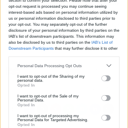
section to confirm your selection. Please note that after your
animación apoyando
sin fisuras,
el Athletic
opt-out request is processed you may continue seeing
buscará escribir otro capítulo glorioso en
interest-based ads based on personal information utilized by
su historia.
Los leones saben que la AS Roma
us or personal information disclosed to third parties prior to
es un rival peligroso, pero con el empuje de San
your opt-out. You may separately opt-out of the further
disclosure of your personal information by third parties on the
Mamés, están listos para rugir con más fuerza
IAB’s list of downstream participants. This information may
que nunca y seguir soñando con la
Europa
also be disclosed by us to third parties on the
IAB’s List of
League.
Downstream Participants
that may further disclose it to other
third parties.
Artículo anterior
Artículo siguiente
Personal Data Processing Opt Outs
El Balón de Oro puede
Lamine Yamal y el FC
I want to opt-out of the Sharing of my
quedar sentenciado en el
Barcelona mandan
personal data.
Metropolitano
mensaje directo a El
Opted In
Chiringuito de Pedrerol
I want to opt-out of the Sale of my
Personal Data.
Opted In
I want to opt-out of processing my
Personal Data for Targeted Advertising.
Opted In