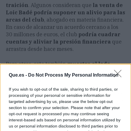
traición
. Algunos consideran que
la venta de
Loic Badé podría suponer un alivio para las
arcas del club
, ahogado en materia financiera.
En caso de alcanzar un acuerdo cercano a los
30 millones de euros, el club
podría cuadrar
cuentas y aliviar la presión financiera
que
arrastra desde hace meses.
Para otros, esto también
muestra el lado
pragmático del fútbol, donde los intereses
Que.es -
Do Not Process My Personal Information
económicos priman sobre los vínculos
emocionales
. Mientras las negociaciones
If you wish to opt-out of the sale, sharing to third parties, or
continúan, la figura de Monchi sigue dividiendo
processing of your personal or sensitive information for
a una afición que no olvida su pasado, pero que
targeted advertising by us, please use the below opt-out
no puede evitar sentirse afectada por su papel
section to confirm your selection. Please note that after your
opt-out request is processed you may continue seeing
como rival. El futuro de Badé y su posible
interest-based ads based on personal information utilized by
marcha a Inglaterra podrían marcar un antes y
us or personal information disclosed to third parties prior to
un después en la relación entre Monchi y el