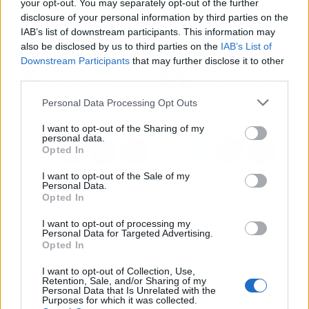
your opt-out. You may separately opt-out of the further
Sevilla FC
.
disclosure of your personal information by third parties on the
IAB’s list of downstream participants. This information may
also be disclosed by us to third parties on the
IAB’s List of
Artículo anterior
Artículo siguiente
Downstream Participants
that may further disclose it to other
Pedrerol habla sin filtro
Pedrerol abre El
third parties.
de su relación con
Chiringuito con el
Florentino Pérez
editorial más surrealista
Personal Data Processing Opt Outs
I want to opt-out of the Sharing of my
personal data.
Opted In
I want to opt-out of the Sale of my
Personal Data.
Opted In
I want to opt-out of processing my
Personal Data for Targeted Advertising.
Opted In
I want to opt-out of Collection, Use,
Retention, Sale, and/or Sharing of my
Personal Data that Is Unrelated with the
Purposes for which it was collected.