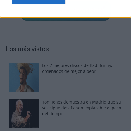
Los más vistos
Los 7 mejores discos de Bad Bunny,
ordenados de mejor a peor
Tom Jones demuestra en Madrid que su
voz sigue desafiando implacable el paso
del tiempo