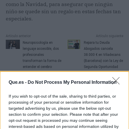
como la Navidad, para asegurar que ningún
niño se quede sin un regalo en estas fechas tan
especiales.
Artículo anterior
Artículo siguiente
Neuropsicología en
Repara tu Deuda
lenguaje accesible, dos
Abogados cancela
profesionales
38.000 € en Viladecans
transforman la forma de
(Barcelona) con la Ley de
entender el cerebro
Segunda Oportunidad
Que.es -
Do Not Process My Personal Information
If you wish to opt-out of the sale, sharing to third parties, or
processing of your personal or sensitive information for
targeted advertising by us, please use the below opt-out
section to confirm your selection. Please note that after your
opt-out request is processed you may continue seeing
interest-based ads based on personal information utilized by