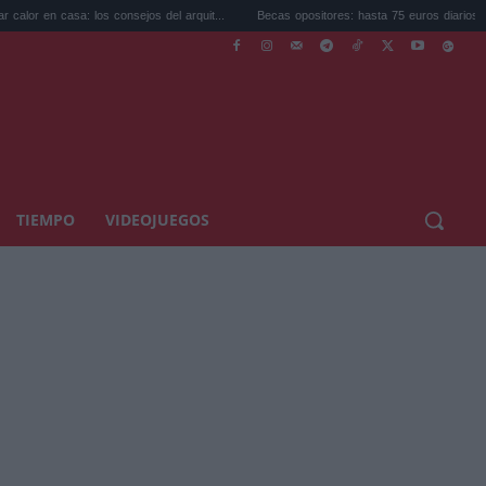
: los consejos del arquit...
Becas opositores: hasta 75 euros diarios para prep...
TIEMPO
VIDEOJUEGOS