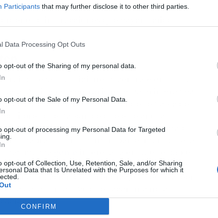
currículo autonómico y el decreto específico,
Participants
that may further disclose it to other third parties.
n órdenes o instrucciones que hayan salido
l Data Processing Opt Outs
nten
o opt-out of the Sharing of my personal data.
In
el ruido de las oposiciones y céntrate en todos
stadas.
Y si por el contrario no es la primera vez
o opt-out of the Sale of my Personal Data.
mal de las oposiciones: foros donde se habla de
In
 opositores que hablan de que este año la
n oído pero sin fundamento, o nuevos formatos
to opt-out of processing my Personal Data for Targeted
ing.
Como habrás podido comprobar, el mundo de las
In
ás hay mucha
gente
interesada en que se hable,
iones fueron un caos por la implantación de la
o opt-out of Collection, Use, Retention, Sale, and/or Sharing
ersonal Data that Is Unrelated with the Purposes for which it
r una situación de aprendizaje y llegué a leer
lected.
Out
ho hasta la Junta tuvo que sacar una nota
cación Infantil.
CONFIRM