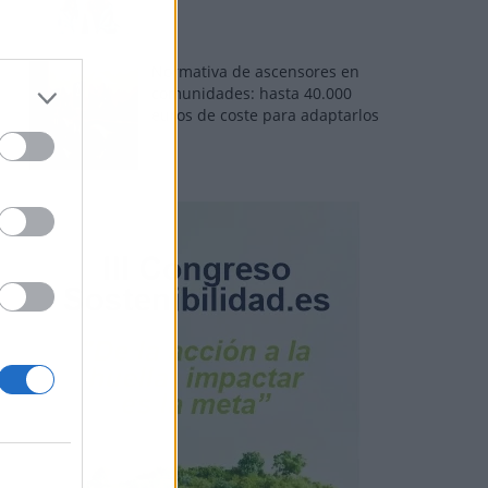
Normativa de ascensores en
comunidades: hasta 40.000
euros de coste para adaptarlos