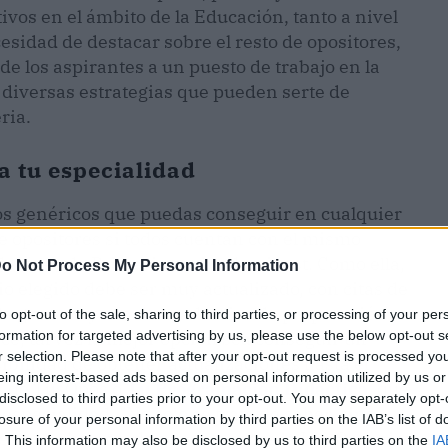
os en el ámbito de la Educación, tanto a nivel
sidad de destacar sobre el resto de opositores,
e los aspirantes a un puesto de trabajo en la
 diversas estrategias que pueden serte de
ria.
 tu especialidad
os genéricos que puedas conseguir en cualquier
de opositores si todos cuentan con el mismo
 del área de Primaria en Academikast. Como ella,
o Not Process My Personal Information
o elegido debe ser muy actualizado, con citas de
r la gran mayoría de academias de preparación a
to opt-out of the sale, sharing to third parties, or processing of your per
formation for targeted advertising by us, please use the below opt-out s
ice, tal vez la mejor opción sea conseguir un
r selection. Please note that after your opt-out request is processed y
ibilidad de obtener actualizaciones hasta el
eing interest-based ads based on personal information utilized by us or
s de TusOpos o
Tu
Programación Didáctica
, que
disclosed to third parties prior to your opt-out. You may separately opt-
pecialidad. "No solo se trata de saber, sino
losure of your personal information by third parties on the IAB’s list of
de que sabemos, de que se conoce la Ley Orgánica
. This information may also be disclosed by us to third parties on the
IA