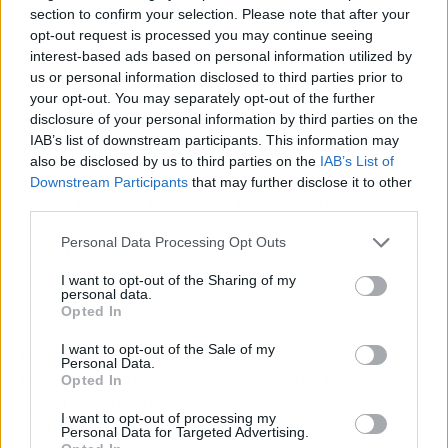
section to confirm your selection. Please note that after your
opt-out request is processed you may continue seeing
interest-based ads based on personal information utilized by
us or personal information disclosed to third parties prior to
your opt-out. You may separately opt-out of the further
disclosure of your personal information by third parties on the
IAB’s list of downstream participants. This information may
also be disclosed by us to third parties on the
IAB’s List of
Downstream Participants
that may further disclose it to other
Su decisión de incluir a Cruz Roja en su
third parties.
testamento responde a la necesidad de
Personal Data Processing Opt Outs
contribuir a una sociedad más justa e inclusiva,
"Por un lado queremos que nuestro hijo crezca
I want to opt-out of the Sharing of my
personal data.
sabiendo que parte del bienestar social radica
Opted In
en el compromiso con el prójimo. Sabemos que
nuestro legado contribuirá a la puesta en
I want to opt-out of the Sale of my
Personal Data.
marcha de proyectos de inclusión e igualdad
Opted In
que trabajen en beneficio de una sociedad más
I want to opt-out of processing my
equitativa y avanzada”.
Personal Data for Targeted Advertising.