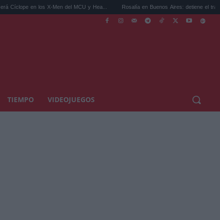
 los X-Men del MCU y Hea...
Rosalía en Buenos Aires: detiene el tráfico y se s...
TIEMPO
VIDEOJUEGOS