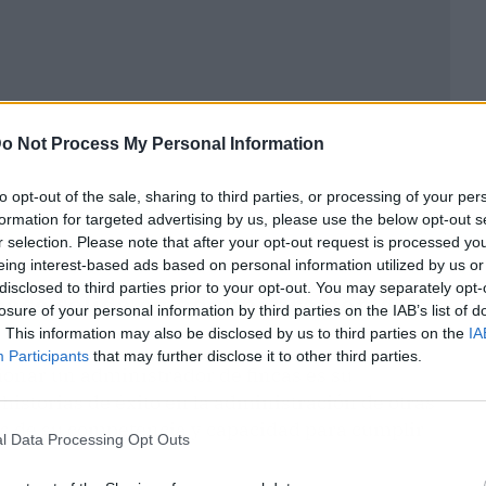
o Not Process My Personal Information
to opt-out of the sale, sharing to third parties, or processing of your per
formation for targeted advertising by us, please use the below opt-out s
r selection. Please note that after your opt-out request is processed y
eing interest-based ads based on personal information utilized by us or
disclosed to third parties prior to your opt-out. You may separately opt-
base sólida en administración de
losure of your personal information by third parties on the IAB’s list of
. This information may also be disclosed by us to third parties on the
IA
Participants
that may further disclose it to other third parties.
cionar un administrador de fincas es su
s historias de éxito en la administración de otras
s de su competencia y capacidad para cumplir
l Data Processing Opt Outs