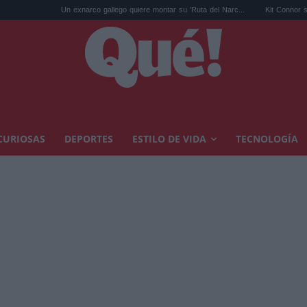
Un exnarco gallego quiere montar su 'Ruta del Narc...
Kit Connor será Cíclope en
CURIOSAS
DEPORTES
ESTILO DE VIDA
TECNOLOGÍA