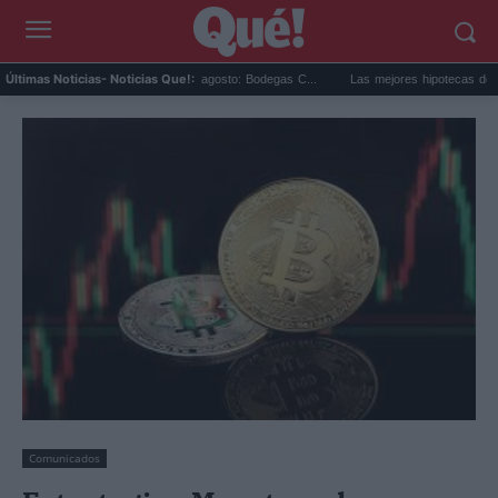
ar en Cariñena del 12 agosto: Bodegas C...
Las mejores hipotecas de agosto: el TAE
Últimas Noticias
- Noticias Que!:
Comunicados