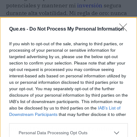
potenciales y mantener mi
inversión
segura
durante alta volatilidad. Mi regla de oro: nunca
arriesgar más del 2% de mi cartera en una sola
operación.
Que.es -
Do Not Process My Personal Information
Principios de Gestión de Capital
If you wish to opt-out of the sale, sharing to third parties, or
processing of your personal or sensitive information for
targeted advertising by us, please use the below opt-out
Mi estrategia de gestión de capital se basa en la
section to confirm your selection. Please note that after your
diversificación inteligente. Distribuyo mi
opt-out request is processed you may continue seeing
inversión en múltiples criptomonedas para
interest-based ads based on personal information utilized by
reducir riesgos. Mantengo el 60-70% en activos
us or personal information disclosed to third parties prior to
establecidos como Bitcoin y Ethereum. El resto
your opt-out. You may separately opt-out of the further
disclosure of your personal information by third parties on the
destino a proyectos emergentes con potencial
IAB’s list of downstream participants. This information may
de crecimiento. Aplico un estricto control de
also be disclosed by us to third parties on the
IAB’s List of
riesgo para preservar mi patrimonio.
Downstream Participants
that may further disclose it to other
third parties.
Control Emocional en el Trading
Personal Data Processing Opt Outs