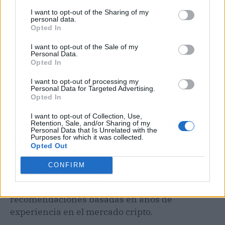
El control emocional determina mi éxito como
I want to opt-out of the Sharing of my
personal data.
trader. Evito decisiones impulsivas mediante
Opted In
un plan de trading predefinido. Practico la
disciplina de no operar basado en miedo o
I want to opt-out of the Sale of my
Personal Data.
codicia. Uso técnicas de respiración y
Opted In
meditación para mantener mi calma durante
I want to opt-out of processing my
alta volatilidad. Mi objetivo: ser estratégico y
Personal Data for Targeted Advertising.
racional en cada movimiento del mercado.
Opted In
I want to opt-out of Collection, Use,
Herramientas y Plataformas de
Retention, Sale, and/or Sharing of my
Personal Data that Is Unrelated with the
Trading
Purposes for which it was collected.
Opted Out
El éxito en el trading de criptomonedas
CONFIRM
depende en gran medida de las herramientas y
plataformas que utilices. Te comparto mis
recomendaciones basadas en años de
experiencia en el mercado cripto.