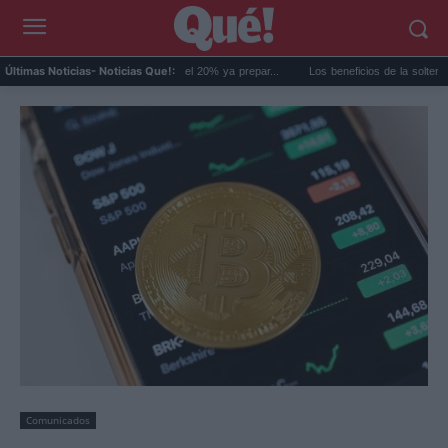
opositores en España: el 20% ya prepar...
Los beneficios de la soltería que van más a
Últimas Noticias
- Noticias Que!:
Comunicados