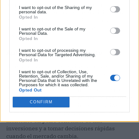
identificar tendencias y puntos de entrada
I want to opt-out of the Sharing of my
óptimos. Las herramientas de análisis técnico
personal data.
Opted In
me han permitido tomar decisiones más
informadas y reducir riesgos en mis
I want to opt-out of the Sale of my
Personal Data.
operaciones.
Opted In
I want to opt-out of processing my
Aplicaciones de Seguimiento
Personal Data for Targeted Advertising.
Opted In
He encontrado que las aplicaciones de
I want to opt-out of Collection, Use,
seguimiento son indispensables para
Retention, Sale, and/or Sharing of my
Personal Data that Is Unrelated with the
monitorear mi portafolio de criptomonedas.
Purposes for which it was collected.
Apps como CoinGecko y CoinMarketCap me
Opted Out
proporcionan información en tiempo real sobre
CONFIRM
precios, volúmenes de trading y capitalización
de mercado. Estas aplicaciones me ayudan a
mantener un pulso constante de mis
inversiones y a tomar decisiones rápidas
cuando el mercado cambia.