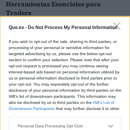
Herramientas Esenciales para
Traders
En mi viaje por el trading de criptomonedas,
Que.es -
Do Not Process My Personal Information
descubrí que contar con las herramientas
adecuadas marca la diferencia entre el éxito y el
If you wish to opt-out of the sale, sharing to third parties, or
fracaso. Las siguientes herramientas son
processing of your personal or sensitive information for
targeted advertising by us, please use the below opt-out
fundamentales para cualquier trader que
section to confirm your selection. Please note that after your
busque optimizar sus estrategias.
opt-out request is processed you may continue seeing
interest-based ads based on personal information utilized by
Software de Análisis
us or personal information disclosed to third parties prior to
your opt-out. You may separately opt-out of the further
Mi experiencia me ha enseñado que el análisis
disclosure of your personal information by third parties on the
IAB’s list of downstream participants. This information may
técnico es la clave para predecir movimientos
also be disclosed by us to third parties on the
IAB’s List of
del mercado. Herramientas como TradingView
Downstream Participants
that may further disclose it to other
y MetaTrader ofrecen gráficos avanzados con
third parties.
indicadores cruciales. Utilizo el Índice de
Personal Data Processing Opt Outs
Fuerza Relativa (RSI) y medias móviles para