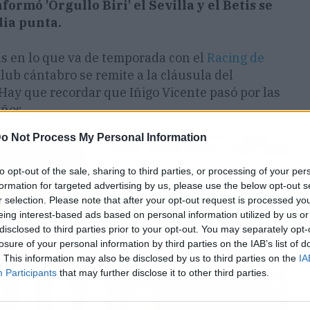
formó 'Orgullo Biri' el Sevilla y el Betis se
dia punta.
cias en lo que va de temporada con el
Racing de
club cántabro se remite a la cláusula del
 Hay que recordar que Iñigo Vicente pasó por las
años.
o Not Process My Personal Information
to opt-out of the sale, sharing to third parties, or processing of your per
formation for targeted advertising by us, please use the below opt-out s
r selection. Please note that after your opt-out request is processed y
eing interest-based ads based on personal information utilized by us or
disclosed to third parties prior to your opt-out. You may separately opt-
losure of your personal information by third parties on the IAB’s list of
. This information may also be disclosed by us to third parties on the
IA
Participants
that may further disclose it to other third parties.