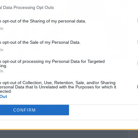
l Data Processing Opt Outs
o opt-out of the Sharing of my personal data.
In
o opt-out of the Sale of my Personal Data.
In
to opt-out of processing my Personal Data for Targeted
ing.
ivan a los rivales con el 'offside'
In
o opt-out of Collection, Use, Retention, Sale, and/or Sharing
a once victorias consecutivas y sigue el mismo
ersonal Data that Is Unrelated with the Purposes for which it
lected.
, desconectar al rival a través de los fueras
Out
abro es uno de los equipos de las cinco
de juego provoca.
CONFIRM