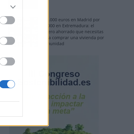
110.000 euros en Madrid por
31.000 en Extremadura: el
dinero ahorrado que necesitas
para comprar una vivienda por
comunidad