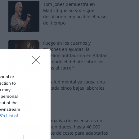
Tom Jones demuestra en
Madrid que su voz sigue
desafiando implacable el paso
del tiempo
Fuego en los cuernos y
millones en ayudas: la
rebelión antitaurina en Alfafar
enciende el debate sobre los
'bous al carrer'
sonal or
La salud mental ya causa una
ection to
de cada cinco bajas laborales
ou may
 personal
out of the
 downstream
B’s List of
Normativa de ascensores en
comunidades: hasta 40.000
euros de coste para adaptarlos