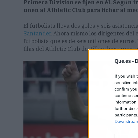
Primera División se fijen en él. Según in
unen al Athletic Club para fichar al me
El futbolista lleva dos goles y seis asisten
Santander
. Ahora mismo los dirigentes del 
futbolista que es de seis millones de euros.
filas del Athletic Club de Bilbao hace unos 
Que.es -
D
If you wish 
sensitive in
confirm you
continue se
information 
further disc
participants
Downstream 