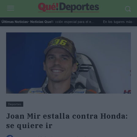
La AEMET prepara una predicción especial para el e...
En los lugares más misteriosos
Últimas Noticias
- Noticias Que!:
Deportes
Joan Mir estalla contra Honda:
se quiere ir