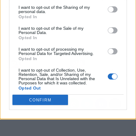
del de la semana que viene
I want to opt-out of the Sharing of my
personal data.
Opted In
I want to opt-out of the Sale of my
Personal Data.
Opted In
I want to opt-out of processing my
Personal Data for Targeted Advertising.
Artículo anterior
Artículo siguiente
Opted In
El plan de Ancelotti para
Thomas Heurtel deja
Anfield sale a la luz: 3
China para volver a la
I want to opt-out of Collection, Use,
Retention, Sale, and/or Sharing of my
cambios clave
Euroliga: el Real Madrid
Personal Data that Is Unrelated with the
tiembla
Purposes for which it was collected.
Opted Out
CONFIRM