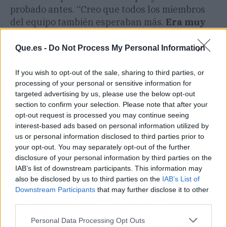
probado antes. “Creo que todos los miembros
del equipo también esperaban más.
Era muy
necesario traer una moto nueva aquí y
empezar a ver la luz.
Han ido llegando cositas
Que.es -
Do Not Process My Personal Information
durante el año porque se ha ido trabajando, y el
'timing' quizás se ha retrasado por todo eso,
If you wish to opt-out of the sale, sharing to third parties, or
processing of your personal or sensitive information for
pero esperábamos más”.
targeted advertising by us, please use the below opt-out
section to confirm your selection. Please note that after your
Pero el campeón de 2020 no quiso ocultar que
opt-out request is processed you may continue seeing
estaba enfadado: "
¿Cómo no lo voy a estar?
interest-based ads based on personal information utilized by
´Hay tiempos asignados para que lleguen
us or personal information disclosed to third parties prior to
your opt-out. You may separately opt-out of the further
cosas, pues aquí no han llegado, por A o por
disclosure of your personal information by third parties on the
B.
Menos mal que tenemos un test la semana
IAB’s list of downstream participants. This information may
que viene, pero está claro que no estoy
also be disclosed by us to third parties on the
IAB’s List of
contento, no es para estarlo. Estamos todos en
Downstream Participants
that may further disclose it to other
este barco, todos queremos salir de esta
third parties.
situación, es evidente y lo sé, pero claro, si no
Personal Data Processing Opt Outs
tenemos nada para este test, no sé qué esperar