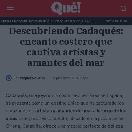
...
El precio de la vivienda en Valencia sube a 3.485 ...
Precio de la luz hoy, ju
Últimas Noticias
- Noticias Que!:
Descubriendo Cadaqués:
encanto costero que
cautiva artistas y
amantes del mar
-
Por
Raquel Navarro
1 septiembre, 2024 06:09
Cadaqués, una joya en la costa mediterránea de España,
se presenta como un destino único que ha capturado los
corazones de
artistas y amantes del mar a lo largo de los
años.
Este pintoresco pueblo, ubicado en la provincia de
Girona, Cataluña, ofrece una mezcla perfecta de belleza