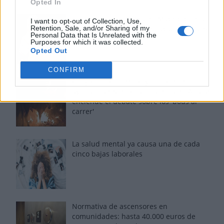
Opted In
Tom Jones demuestra en Madrid que su
I want to opt-out of Collection, Use,
Retention, Sale, and/or Sharing of my
voz sigue desafiando implacable el paso
Personal Data that Is Unrelated with the
del tiempo
Purposes for which it was collected.
Opted Out
CONFIRM
Fuego en los cuernos y millones en
ayudas: la rebelión antitaurina en Alfafar
enciende el debate sobre los 'bous al
carrer'
La salud mental ya causa una de cada
cinco bajas laborales
Normativa de ascensores en
comunidades: hasta 40.000 euros de