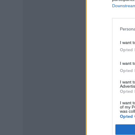
Downstream 
Persona
I want t
Opted 
I want t
Opted 
I want 
Advertis
P
Opted 
I want t
of my P
was col
Opted 