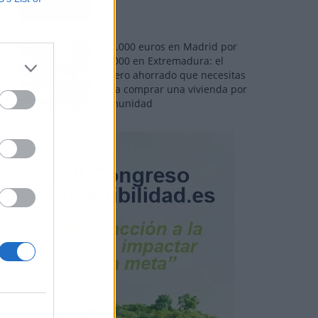
110.000 euros en Madrid por
31.000 en Extremadura: el
dinero ahorrado que necesitas
para comprar una vivienda por
comunidad