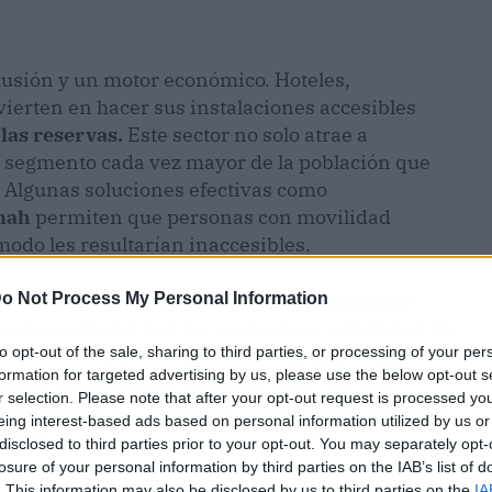
clusión y un motor económico. Hoteles,
vierten en hacer sus instalaciones accesibles
las reservas.
Este sector no solo atrae a
 segmento cada vez mayor de la población que
o. Algunas soluciones efectivas como
nah
permiten que personas con movilidad
modo les resultarían inaccesibles.
do en un diferenciador crucial en el mercado
o Not Process My Personal Information
clusión cumplen con las normativas y disfrutan de
to opt-out of the sale, sharing to third parties, or processing of your per
nfoque
atrae nuevos clientes y fideliza a aquellos
formation for targeted advertising by us, please use the below opt-out s
lidad.
Implementar medidas como carteles
r selection. Please note that after your opt-out request is processed y
riencia de los visitantes y posiciona a la marca
eing interest-based ads based on personal information utilized by us or
ativa.
disclosed to third parties prior to your opt-out. You may separately opt-
losure of your personal information by third parties on the IAB’s list of
. This information may also be disclosed by us to third parties on the
IA