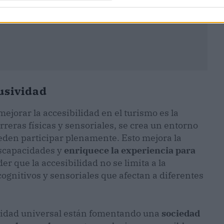
usividad
mejorar la accesibilidad en el turismo es la
rreras físicas y sensoriales, se crea un entorno
eden participar plenamente. Esto mejora la
iscapacidades y
enriquece la experiencia para
r que la accesibilidad no se limita a la
cognitivos y sensoriales que afectan a diferentes
lidad universal están fomentando una
sociedad