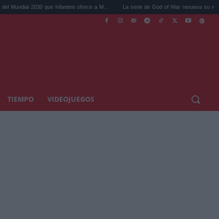
2030 que Infantino ofrece a M...
La serie de God of War renueva su reparto: Dave Ba.
TIEMPO
VIDEOJUEGOS