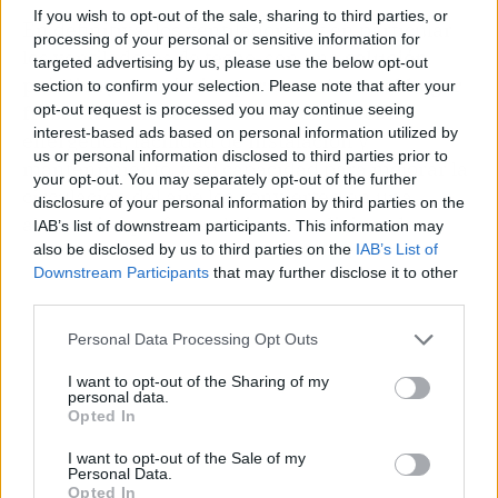
If you wish to opt-out of the sale, sharing to third parties, or
En definitiva, los ventiladores, y en particular
processing of your personal or sensitive information for
los ventiladores de techo, son una
solución
targeted advertising by us, please use the below opt-out
práctica y económica para mantener el hogar
section to confirm your selection. Please note that after your
opt-out request is processed you may continue seeing
fresco durante el verano
. Su eficiencia
interest-based ads based on personal information utilized by
energética, facilidad de instalación y
us or personal information disclosed to third parties prior to
mantenimiento, y su capacidad para mejorar la
your opt-out. You may separately opt-out of the further
circulación del aire los convierten en una
disclosure of your personal information by third parties on the
alternativa perfecta al aire acondicionado.
IAB’s list of downstream participants. This information may
also be disclosed by us to third parties on the
IAB’s List of
Downstream Participants
that may further disclose it to other
third parties.
Personal Data Processing Opt Outs
I want to opt-out of the Sharing of my
personal data.
Opted In
I want to opt-out of the Sale of my
Personal Data.
Opted In