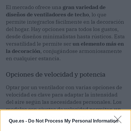
El mercado ofrece una
gran variedad de
diseños
de ventiladores de techo
, lo que
permite integrarlos fácilmente en la decoración
del hogar. Hay opciones para todos los gustos,
desde diseños minimalistas hasta rústicos. Esta
versatilidad le permite ser
un elemento más en
la decoración
, conjugándose armoniosamente
en cualquier estancia.
Opciones de velocidad y potencia
Optar por un ventilador con varias opciones de
velocidad es clave para adaptar la intensidad
del aire según las necesidades personales. Los
modelos con ajustes de velocidad permiten
un
control más preciso del flujo de aire
,
Que.es -
Do Not Process My Personal Information
aumentando así el confort y la eficiencia.