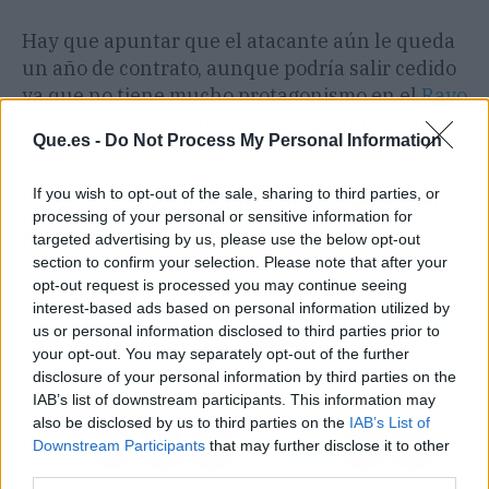
Hay que apuntar que el atacante aún le queda
un año de contrato, aunque podría salir cedido
ya que no tiene mucho protagonismo en el
Rayo
Vallecano
. El delantero ya sabe lo que es jugar
Que.es -
Do Not Process My Personal Information
en la Romareda, lo que le permitiría tener una
adaptación muy rápida. Además, Bebe se ganó a
If you wish to opt-out of the sale, sharing to third parties, or
la afición zaragozista muy rápido gracias a sus
processing of your personal or sensitive information for
golazos.
targeted advertising by us, please use the below opt-out
section to confirm your selection. Please note that after your
opt-out request is processed you may continue seeing
Artículo anterior
Artículo siguiente
interest-based ads based on personal information utilized by
Braithwaite se aplica
La salida de Dest da aire
us or personal information disclosed to third parties prior to
clausulazo a sí mismo
al FC Barcelona
your opt-out. You may separately opt-out of the further
para salir del Espanyol
disclosure of your personal information by third parties on the
IAB’s list of downstream participants. This information may
also be disclosed by us to third parties on the
IAB’s List of
Downstream Participants
that may further disclose it to other
third parties.