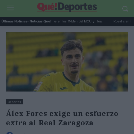
Kit Connor será Cíclope en los X-Men del MCU y Hea...
Rosalía en Buenos Aires
Últimas Noticias
- Noticias Que!:
Deportes
Álex Fores exige un esfuerzo
extra al Real Zaragoza