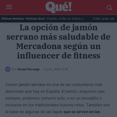
Playas bioluminiscentes España: el Mar de Ardora y...
Gafas gratis para ver el ecli
Últimas Noticias
- Noticias Que!:
La opción de jamón
serrano más saludable de
Mercadona según un
influencer de fitness
-
Por
Daniel Durango
9 julio, 2024 12:36
Comer
jamón serrano
es una de las costumbres más
deliciosas que hay en España. El jamón, exquisito casi
siempre, podemos comerlo solo, o en un bocadillo o
inclusive en los tradicionales huevos rotos. También son
la base de algunas de las tapas
que se sirven en las