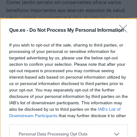
Comer jamón serrano sin conservantes ofrece varios
beneficios importantes que abarcan aspectos de salud,
sabor, calidad y sostenibilidad. Uno de ellos es un menor
riesgo de contraer enfermedades. Los conservantes
Que.es -
Do Not Process My Personal Information
como nitratos y nitritos,
utilizados para preservar la
carne y mantener su color, han sido asociados con
If you wish to opt-out of the sale, sharing to third parties, or
problemas de salud a largo plazo.
Estudios han
processing of your personal or sensitive information for
vinculado el consumo excesivo de estos conservantes
targeted advertising by us, please use the below opt-out
section to confirm your selection. Please note that after your
con un mayor riesgo de desarrollar ciertos tipos de
opt-out request is processed you may continue seeing
cáncer, especialmente cáncer colorrectal, y afecciones
interest-based ads based on personal information utilized by
cardíacas.
us or personal information disclosed to third parties prior to
your opt-out. You may separately opt-out of the further
disclosure of your personal information by third parties on the
Además, el proceso tradicional de curado del jamón
IAB’s list of downstream participants. This information may
serrano sin conservantes permite que los sabores
also be disclosed by us to third parties on the
IAB’s List of
naturales de la carne se desarrollen plenamente,
Downstream Participants
that may further disclose it to other
resultando en un sabor más rico y auténtico. Este
third parties.
proceso puede mejorar significativamente la
Personal Data Processing Opt Outs