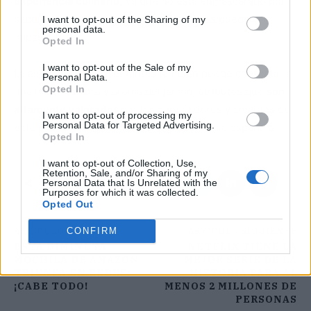
experiencia culinaria,
ya que no está enmascarado por
sabores artificiales que los conservantes pueden
I want to opt-out of the Sharing of my
personal data.
impartir.
Opted In
I want to opt-out of the Sale of my
La ausencia de conservantes también puede contribuir a
Personal Data.
Opted In
una mejor textura y aroma del jamón, atributos que
son
altamente valorados
por los conocedores y amantes de
I want to opt-out of processing my
Personal Data for Targeted Advertising.
este producto tradicional de la gastronomía española.
Opted In
I want to opt-out of Collection, Use,
Retention, Sale, and/or Sharing of my
Personal Data that Is Unrelated with the
Purposes for which it was collected.
Opted Out
ARTÍCULO ANTERIOR
ARTÍCULO SIGUIENTE
CONFIRM
ESTA DIMINUTA
NETFLIX TIENE LA
MOCHILA DE AMAZON
MEJOR SERIE DE LA
TRIUNFA EN REDES:
HISTORIA PARA AL
¡CABE TODO!
MENOS 2 MILLONES DE
PERSONAS