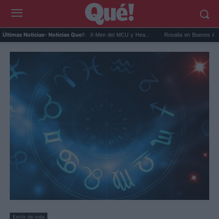
 Connor será Cíclope en los X-Men del MCU y Hea...
Rosalía en Buenos Aires: detiene
Últimas Noticias
- Noticias Que!:
Estilo de vida