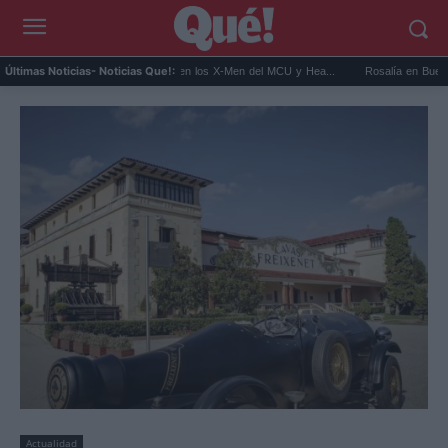
Kit Connor será Cíclope en los X-Men del MCU y Hea...
Rosalía en Buenos Aires:
Últimas Noticias
- Noticias Que!:
Actualidad