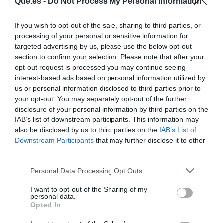
Que.es -
Do Not Process My Personal Information
Artículo anterior
Artículo siguiente
If you wish to opt-out of the sale, sharing to third parties, or
processing of your personal or sensitive information for
Chanel volverá a
Las temperaturas
targeted advertising by us, please use the below opt-out
Eurovisión como
mínimas aumentarán
section to confirm your selection. Please note that after your
invitada
este domingo
opt-out request is processed you may continue seeing
interest-based ads based on personal information utilized by
us or personal information disclosed to third parties prior to
your opt-out. You may separately opt-out of the further
disclosure of your personal information by third parties on the
IAB’s list of downstream participants. This information may
also be disclosed by us to third parties on the
IAB’s List of
Downstream Participants
that may further disclose it to other
third parties.
Personal Data Processing Opt Outs
I want to opt-out of the Sharing of my
personal data.
Opted In