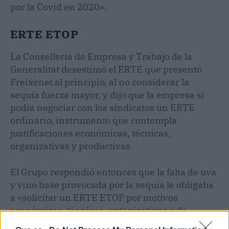
por la Covid en 2020».
ERTE ETOP
La Conselleria de Empresa y Trabajo de la
Generalitat desestimó el ERTE que presentó
Freixenet al principio, al no considerar la
sequía fuerza mayor, y dijo que la empresa sí
podía negociar con los sindicatos un ERTE
ordinario, instrumento que contempla
justificaciones económicas, técnicas,
organizativas y productivas.
El Grupo respondió entonces que la falta de uva
y vino base provocada por la sequía le obligaba
a «solicitar un ERTE ETOP por motivos
económicos, técnicos, organizativos o de
producción».