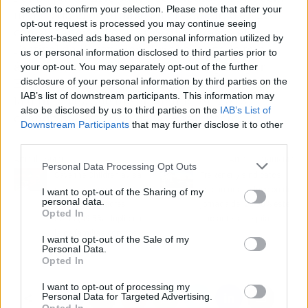
section to confirm your selection. Please note that after your
una medalla de bronce en el Concurso de 2011
opt-out request is processed you may continue seeing
con su canción Popular resultó. Desde el
interest-based ads based on personal information utilized by
Festival de Eurovisión, Eric ha lanzado tres
us or personal information disclosed to third parties prior to
álbumes, ha realizado numerosas giras por
your opt-out. You may separately opt-out of the further
disclosure of your personal information by third parties on the
Escandinavia e incluso participó en el Festival,
IAB’s list of downstream participants. This information may
la última vez que fue en Malmö, en 2013,
also be disclosed by us to third parties on the
IAB’s List of
cuando fue anfitrión de la Green Room
Downstream Participants
that may further disclose it to other
third parties.
Artículo anterior
Artículo siguiente
Personal Data Processing Opt Outs
Save the Children avisa
Freixenet y sindicatos
de que la tasa de
pactan una reducción de
I want to opt-out of the Sharing of my
personal data.
pobreza de madres
jornada del 20-50% este
Opted In
solas (49,5%) duplica a
año ante la sequía
la de familias con dos
I want to opt-out of the Sale of my
padres (25%)
Personal Data.
Opted In
I want to opt-out of processing my
Personal Data for Targeted Advertising.