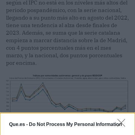
según el IPC no está en los niveles más altos del
periodo pospandémico, con la serie nacional,
llegando a su punto más alto en agosto del 2022,
tiene una tendencia al alza desde finales de
2023. Además, se suma que la serie catalana
empieza a marcar distancia sobre la de Madrid,
con 4 puntos porcentuales más en el mes
marzo, y la nacional, dos puntos porcentuales
por encima.
Que.es -
Do Not Process My Personal Information