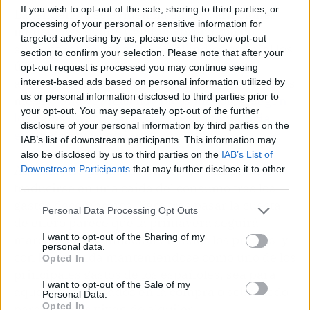
If you wish to opt-out of the sale, sharing to third parties, or
La tendencia se evidencia en las variaciones
processing of your personal or sensitive information for
mensuales, donde Cataluña promedia un
targeted advertising by us, please use the below opt-out
aumento superior al 3% en el índice general los
section to confirm your selection. Please note that after your
últimos meses y donde ha vuelto a sufrir
opt-out request is processed you may continue seeing
aumentos en el precio de la vivienda los últimos
interest-based ads based on personal information utilized by
us or personal information disclosed to third parties prior to
meses.
Una vez más hay picos mayores, según
your opt-out. You may separately opt-out of the further
los datos del INE en 2022, pero la tendencia
disclosure of your personal information by third parties on the
empieza a evidenciarse.
IAB’s list of downstream participants. This information may
also be disclosed by us to third parties on the
IAB’s List of
Además, los primeros meses del año suelen
Downstream Participants
that may further disclose it to other
third parties.
traducirse en una caída del consumo tras los
gastos decembrinos. Pero tras pasar la cuesta
Personal Data Processing Opt Outs
de enero parece que la primavera seguirá
I want to opt-out of the Sharing of my
marcada por la inflación en todos los precios, y
personal data.
con la vivienda manteniéndose como uno de los
Opted In
principales gastos de los españoles, sea para
I want to opt-out of the Sale of my
aquellos interesados en la compra o sobre todo
Personal Data.
Opted In
para quienes viven de alquiler.