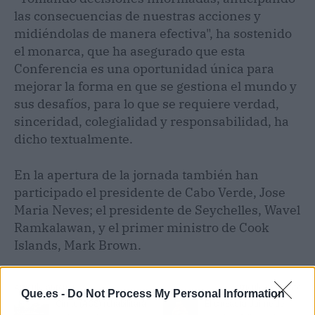
las consecuencias de nuestras acciones y
midiéndolas de manera efectiva", ha sostenido
el monarca, que ha asegurado que esta
Conferencia es una oportunidad única para
mejorar la forma en que se gestiona el mundo y
sus desafíos, para lo que se requiere verdad,
sinceridad, colegialidad y responsabilidad, ha
dicho textualmente.
En la apertura de la jornada también han
participado el presidente de Cabo Verde, Jose
Maria Neves; el presidente de Seychelles, Wavel
Ramkalawan, y el primer ministro de Cook
Islands, Mark Brown.
Artículo anterior
Artículo siguiente
Que.es -
Do Not Process My Personal Information
Cimic (ACS) rehabilitará
El cineasta Jaime de