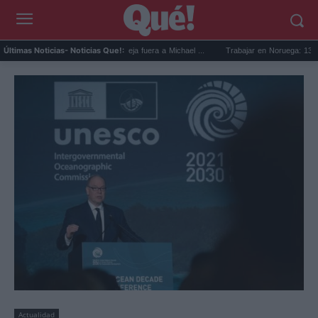
evin Booker mejor quinteto: deja fuera a Michael ...
Trabajar en Noruega: 13.000 nue
Últimas Noticias
- Noticias Que!:
Actualidad