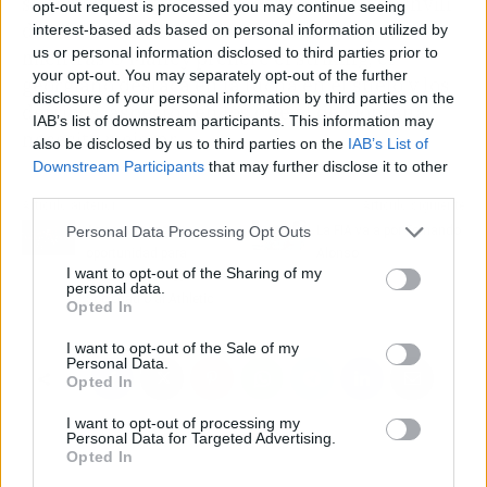
sugerían que evitaba pelear contra Dvalishvili
opt-out request is processed you may continue seeing
debido a sus diferencias de estilo, ya que
interest-based ads based on personal information utilized by
us or personal information disclosed to third parties prior to
mientras O'Malley prefiere el striking, el
your opt-out. You may separately opt-out of the further
georgiano destaca en la lucha en el suelo y los
disclosure of your personal information by third parties on the
derribos, aspectos en los que el de Montana
IAB’s list of downstream participants. This information may
necesita mejorar.
also be disclosed by us to third parties on the
IAB’s List of
Downstream Participants
that may further disclose it to other
third parties.
Artículo anterior
Artículo siguiente
Personal Data Processing Opt Outs
Arrasate espera
La FIA va a por Fernando
oportunidad para
Alonso
I want to opt-out of the Sharing of my
entrenar a la Real
personal data.
Sociedad o al Athletic
Opted In
I want to opt-out of the Sale of my
Personal Data.
Opted In
I want to opt-out of processing my
Personal Data for Targeted Advertising.
Opted In