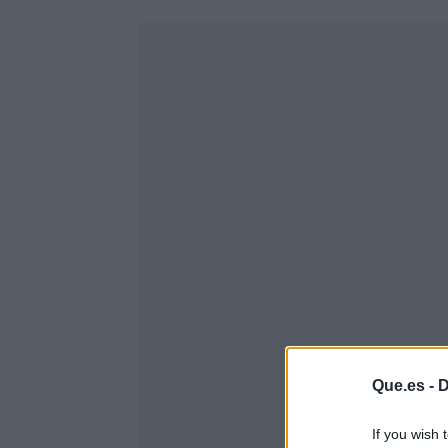
Que.es -
D
If you wish 