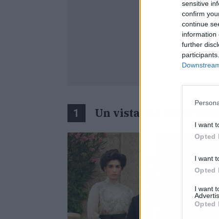
sensitive in
confirm you
continue se
information 
further disc
participants
Downstream 
Persona
Un vistazo a 'La Prome
1
I want t
Opted 
I want t
Opted 
I want 
Advertis
Opted 