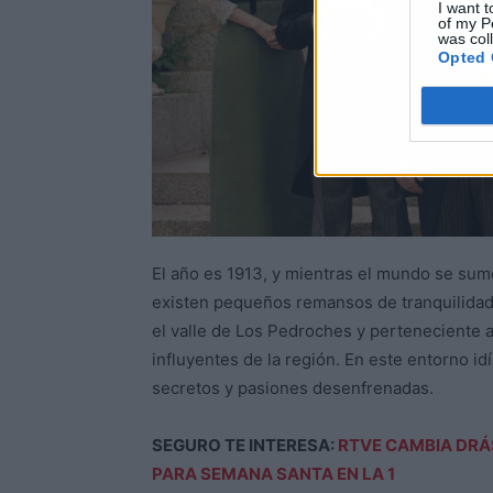
I want t
of my P
was col
Opted 
El año es 1913, y mientras el mundo se sume
existen pequeños remansos de tranquilida
el valle de Los Pedroches y perteneciente a
influyentes de la región. En este entorno id
secretos y pasiones desenfrenadas.
SEGURO TE INTERESA:
RTVE CAMBIA DRÁ
PARA SEMANA SANTA EN LA 1