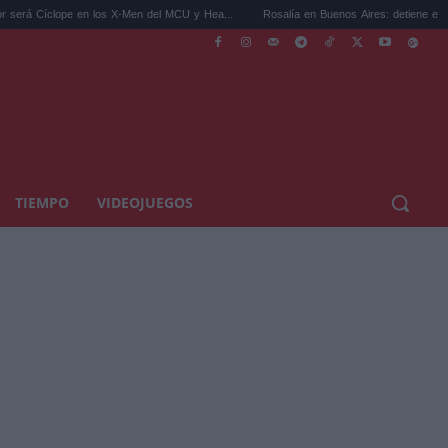
clope en los X-Men del MCU y Hea...
Rosalía en Buenos Aires: detiene el tráfico y se 
TIEMPO
VIDEOJUEGOS