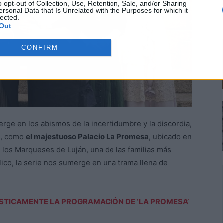
o opt-out of Collection, Use, Retention, Sale, and/or Sharing
ersonal Data that Is Unrelated with the Purposes for which it
lected.
Out
CONFIRM
rge en los abismos de la incertidumbre y la discordia,
d, como
el majestuoso Palacio La Promesa
, ubicado en
 los Marqueses de Luján, una de las familias más
ílico, la serie nos sumerge en una trama llena de
STICAMENTE LA PROGRAMACIÓN DE ‘LA PROMESA’