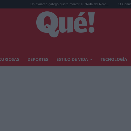
Un exnarco gallego quiere montar su 'Ruta del Narc...
Kit Connor será Cí
CURIOSAS
DEPORTES
ESTILO DE VIDA
TECNOLOGÍA