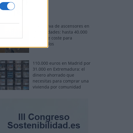
Normativa de ascensores en
comunidades: hasta 40.000
euros de coste para
adaptarlos
110.000 euros en Madrid por
31.000 en Extremadura: el
dinero ahorrado que
necesitas para comprar una
vivienda por comunidad