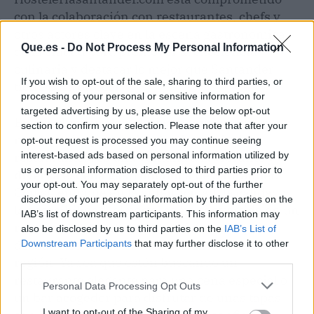
con la colaboración con restaurantes, chefs y
otros actores clave en la escena gastronómica
Que.es -
Do Not Process My Personal Information
de la ciudad para promover la excelencia
culinaria y destacar lo mejor que Santander
If you wish to opt-out of the sale, sharing to third parties, or
tiene para ofrecer.
processing of your personal or sensitive information for
targeted advertising by us, please use the below opt-out
En conclusión, Hosteleriasantander.com es
section to confirm your selection. Please note that after your
mucho más que un simple directorio de
opt-out request is processed you may continue seeing
restaurantes; es una ventana a la vibrante y
interest-based ads based on personal information utilized by
us or personal information disclosed to third parties prior to
diversa escena gastronómica de Santander.
your opt-out. You may separately opt-out of the further
Con su enfoque en la autenticidad, la calidad y
disclosure of your personal information by third parties on the
la accesibilidad, el portal se ha convertido en un
IAB’s list of downstream participants. This information may
recurso invaluable para los visitantes que
also be disclosed by us to third parties on the
IAB’s List of
desean descubrir los sabores únicos de la
Downstream Participants
that may further disclose it to other
third parties.
región. Ya sea que estén buscando un
restaurante elegante para una cena especial o
Personal Data Processing Opt Outs
un bar acogedor para disfrutar de unas tapas
I want to opt-out of the Sharing of my