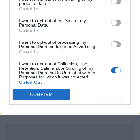
con amigos, los usuarios pueden confiar en
personal data.
Hosteleriasantander.com para ayudarles a
Opted In
encontrar el lugar perfecto para satisfacer sus
I want to opt-out of the Sale of my
antojos culinarios en Santander.
Personal Data.
Opted In
N
I want to opt-out of processing my
Artículo anterior
Artículo siguiente
a
Personal Data for Targeted Advertising.
Murcia solicita a la UE
El cuerpo sin vida de
v
Opted In
más financiación para
Javier Márquez apareció
e
las regiones del sur por
en el río Ebro con su
I want to opt-out of Collection, Use,
g
Retention, Sale, and/or Sharing of my
ser las más vulnerables
móvil, cartera y
a
Personal Data that Is Unrelated with the
al cambio climático
documentación personal
Purposes for which it was collected.
c
Opted Out
i
ó
CONFIRM
n
d
e
e
n
t