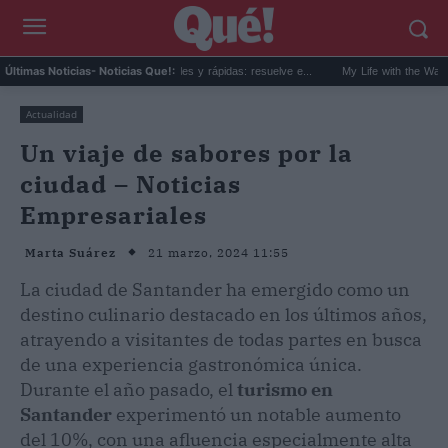
40 recetas de verano fáciles y rápidas: resuelve e...
My Life with the Walter Boys 
Últimas Noticias
- Noticias Que!:
Actualidad
Un viaje de sabores por la
ciudad – Noticias
Empresariales
21 marzo, 2024 11:55
Marta Suárez
La ciudad de Santander ha emergido como un
destino culinario destacado en los últimos años,
atrayendo a visitantes de todas partes en busca
de una experiencia gastronómica única.
Durante el año pasado, el
turismo en
Santander
experimentó un notable aumento
del 10%, con una afluencia especialmente alta