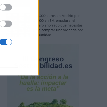
110.000 euros en Madrid por
31.000 en Extremadura: el
dinero ahorrado que necesitas
para comprar una vivienda por
comunidad