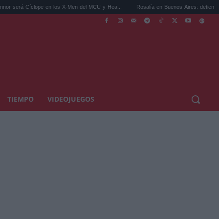
lope en los X-Men del MCU y Hea...
Rosalía en Buenos Aires: detiene el tráfico y se s
TIEMPO
VIDEOJUEGOS