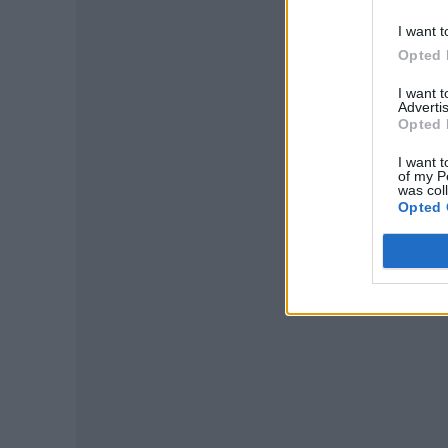
I want t
Opted 
I want 
Advertis
Opted 
I want t
of my P
was col
P
Opted 