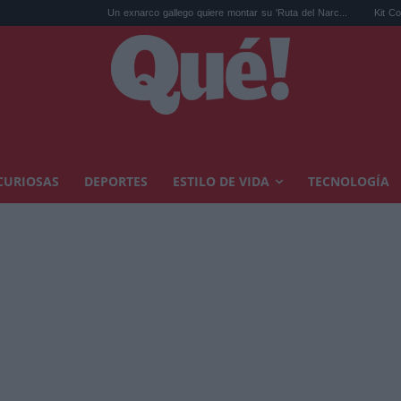
Un exnarco gallego quiere montar su 'Ruta del Narc...
Kit Connor será Cíc
CURIOSAS
DEPORTES
ESTILO DE VIDA
TECNOLOGÍA