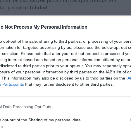
icitarios exclusivos para marcas que comparten
ar y sostenibilidad.
nte problema del sobrepeso y la obesidad
o Not Process My Personal Information
 como España dentro de la Unión Europea o
un
se posiciona como una solución proactiva que
to opt-out of the sale, sharing to third parties, or processing of your per
mentar una alimentación y otros hábitos
formation for targeted advertising by us, please use the below opt-out s
go, la aplicación intenta abordar de raíz los
r selection. Please note that after your opt-out request is processed y
d. Este enfoque integral no solo apunta a
eing interest-based ads based on personal information utilized by us or
as niñas, sino que también establece un modelo de
disclosed to third parties prior to your opt-out. You may separately opt-
losure of your personal information by third parties on the IAB’s list of
ciendo a las empresas la oportunidad de
. This information may also be disclosed by us to third parties on the
IA
e conectan con su audiencia de manera
Participants
that may further disclose it to other third parties.
l Data Processing Opt Outs
o opt-out of the Sharing of my personal data.
In